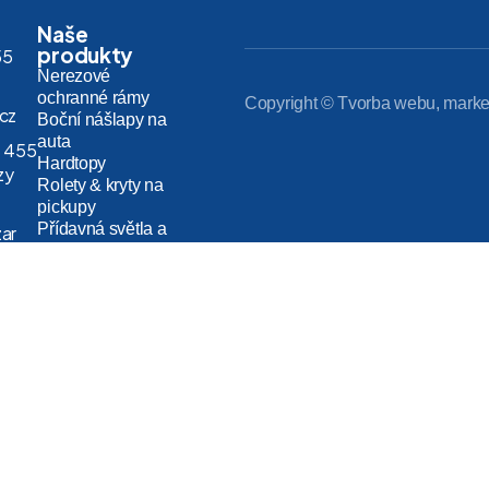
Naše
produkty
55
Nerezové
ochranné rámy
Copyright © Tvorba webu, marke
.cz
Boční nášlapy na
auta
 455
Hardtopy
zy
Rolety & kryty na
pickupy
Přídavná světla a
zar
LED rampy
 18,