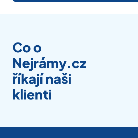
Co o
Nejrámy.cz
říkají naši
klienti