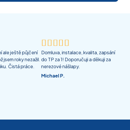





 ale ještě půjčení
Domluva, instalace, kvalita, zapsání
ž jsem roky nezažil.
do TP za 1! Doporučuji a děkuji za
iku. Čistá práce.
nerezové nášlapy.
Michael P.