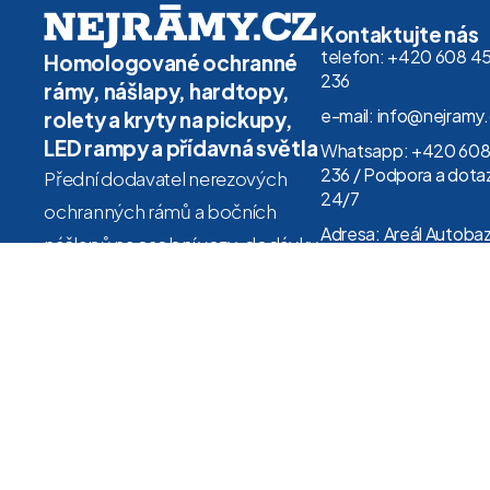
Kontaktujte nás
telefon: +420 608 4
Homologované ochranné
236
rámy, nášlapy, hardtopy,
e-mail: info@nejramy
rolety a kryty na pickupy,
LED rampy a přídavná světla
Whatsapp: +420 608
236 / Podpora a dota
Přední dodavatel nerezových
24/7
ochranných rámů a bočních
Adresa: Areál Autoba
nášlapů na osobní vozy, dodávky
Auto Seven, Trstěnice
i kamiony. Dle legislativy ČR
353 01 (okres Cheb,
Karlovarský kraj)
zapisujeme rámy a boční nášlapy
do TP na základě povolení
Ministerstva dopravy.
Více o homologaci a zápisu do
technických průkazů