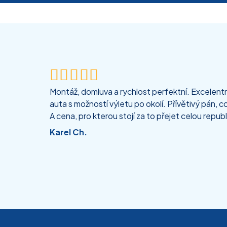





Montáž, domluva a rychlost perfektní. Excelentní
auta s možností výletu po okolí. Přívětivý pán, co
A cena, pro kterou stojí za to přejet celou republ
Karel Ch.