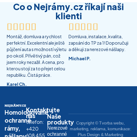
Co o Nejrámy.cz říkají naši
klienti










Montáž, domluva a rychlost
Domluva, instalace, kvalita,
perfektní. Excelentní ale ještě
zapsání do TP za 1! Doporučuji
půjčení auta s možností výletu
a děkuji za nerezové nášlapy.
po okolí. Přívětivý pán, což
Michael P.
jsem roky nezažil. A cena, pro
kterou stojí za to přejet celou
republiku. Čistá práce.
Karel Ch.
Kontaktujte
Homologované
nás
Naše
ochranné
produkty
telefon:
Copyright © Tvorba webu,
rámy,
Nerezové
+420
marketing, reklama, komunikace:
ochranné
608 455
Plus Design & Marketing
nášlapy,