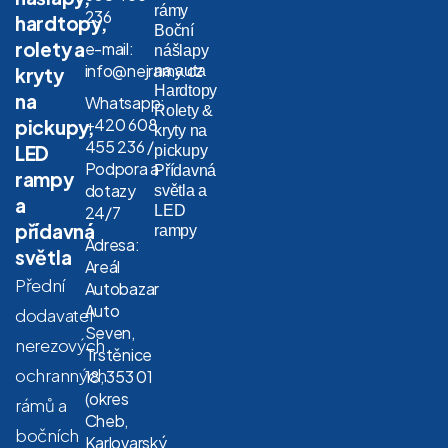
rámy
236
hardtopy,
Boční
rolety a
e-mail:
nášlapy
info@nejramy.cz
na auta
kryty
Hardtopy
na
Whatsapp:
Rolety &
+420 608
pickupy,
kryty na
455 236 /
LED
pickupy
Podpora a
Přídavná
rampy
dotazy
světla a
a
LED
24/7
přídavná
rampy
Adresa:
světla
Areál
Přední
Autobazar
Auto
dodavatel
Seven,
nerezových
Trstěnice
ochranných
18, 353 01
(okres
rámů a
Cheb,
bočních
Karlovarský