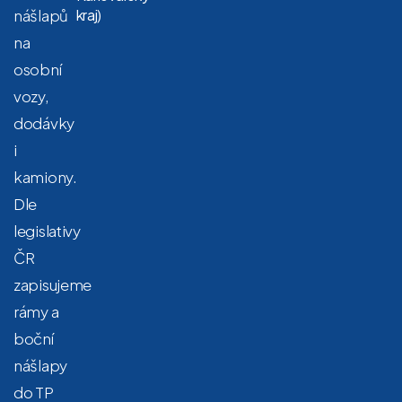
nášlapů
kraj)
na
osobní
vozy,
dodávky
i
kamiony.
Dle
legislativy
ČR
zapisujeme
rámy a
boční
nášlapy
do TP