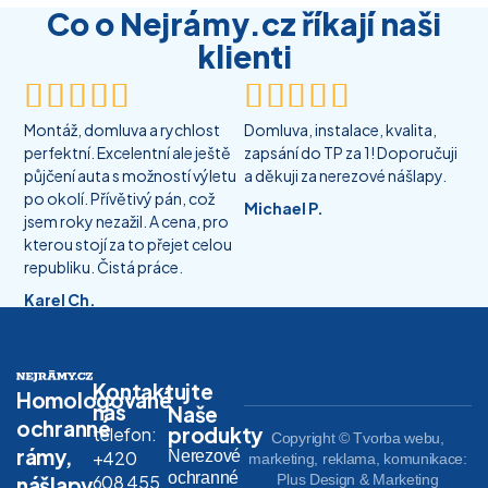
Co o Nejrámy.cz říkají naši
klienti










Montáž, domluva a rychlost
Domluva, instalace, kvalita,
perfektní. Excelentní ale ještě
zapsání do TP za 1! Doporučuji
půjčení auta s možností výletu
a děkuji za nerezové nášlapy.
po okolí. Přívětivý pán, což
Michael P.
jsem roky nezažil. A cena, pro
kterou stojí za to přejet celou
republiku. Čistá práce.
Karel Ch.
Kontaktujte
Homologované
nás
Naše
ochranné
produkty
telefon:
Copyright © Tvorba webu,
rámy,
Nerezové
+420
marketing, reklama, komunikace:
ochranné
608 455
Plus Design & Marketing
nášlapy,