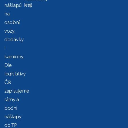
nášlapů
kraj)
na
osobní
vozy,
dodávky
i
kamiony.
Dle
legislativy
ČR
zapisujeme
rámy a
boční
nášlapy
do TP