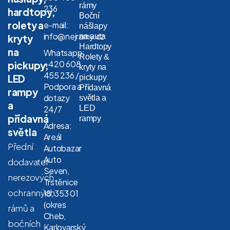
rámy
236
hardtopy,
Boční
rolety a
e-mail:
nášlapy
info@nejramy.cz
na auta
kryty
Hardtopy
na
Whatsapp:
Rolety &
+420 608
pickupy,
kryty na
455 236 /
LED
pickupy
Podpora a
Přídavná
rampy
dotazy
světla a
a
LED
24/7
přídavná
rampy
Adresa:
světla
Areál
Přední
Autobazar
Auto
dodavatel
Seven,
nerezových
Trstěnice
ochranných
18, 353 01
(okres
rámů a
Cheb,
bočních
Karlovarský