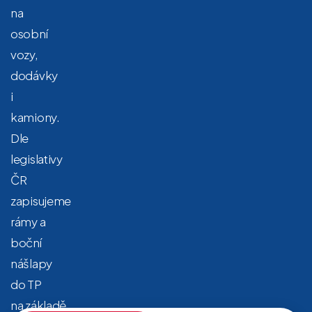
na
osobní
vozy,
dodávky
i
kamiony.
Dle
legislativy
ČR
zapisujeme
rámy a
boční
nášlapy
do TP
na základě