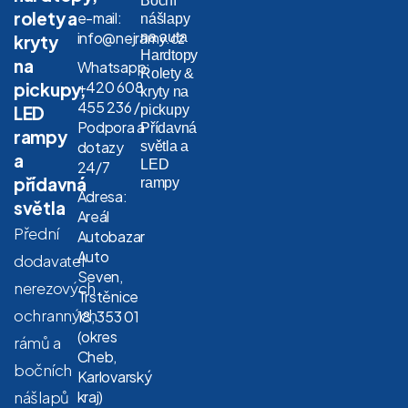
Boční
rolety a
e-mail:
nášlapy
info@nejramy.cz
na auta
kryty
Hardtopy
na
Whatsapp:
Rolety &
+420 608
pickupy,
kryty na
455 236 /
LED
pickupy
Podpora a
Přídavná
rampy
dotazy
světla a
a
LED
24/7
přídavná
rampy
Adresa:
světla
Areál
Přední
Autobazar
Auto
dodavatel
Seven,
nerezových
Trstěnice
ochranných
18, 353 01
(okres
rámů a
Cheb,
bočních
Karlovarský
nášlapů
kraj)