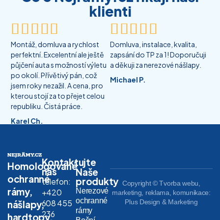
klienti










Montáž, domluva a rychlost
Domluva, instalace, kvalita,
perfektní. Excelentní ale ještě
zapsání do TP za 1! Doporučuji
půjčení auta s možností výletu
a děkuji za nerezové nášlapy.
po okolí. Přívětivý pán, což
Michael P.
jsem roky nezažil. A cena, pro
kterou stojí za to přejet celou
republiku. Čistá práce.
Karel Ch.
Kontaktujte
Homologované
nás
Naše
ochranné
produkty
telefon:
Copyright © Tvorba webu,
rámy,
Nerezové
+420
marketing, reklama, komunikace:
ochranné
608 455
Plus Design & Marketing
nášlapy,
rámy
236
hardtopy,