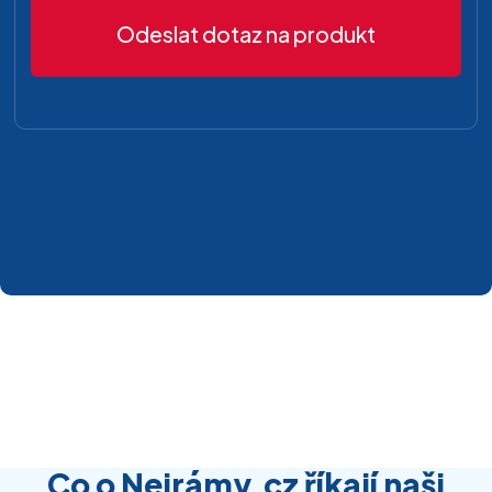
Odeslat dotaz na produkt
Co o Nejrámy.cz říkají naši