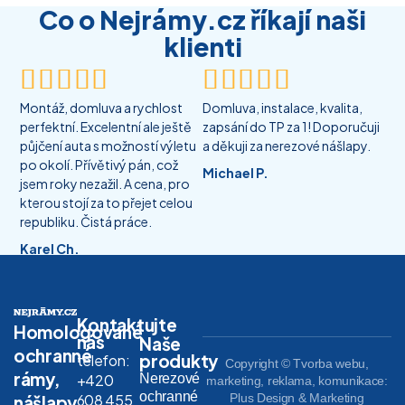
Co o Nejrámy.cz říkají naši
klienti










Montáž, domluva a rychlost
Domluva, instalace, kvalita,
perfektní. Excelentní ale ještě
zapsání do TP za 1! Doporučuji
půjčení auta s možností výletu
a děkuji za nerezové nášlapy.
po okolí. Přívětivý pán, což
Michael P.
jsem roky nezažil. A cena, pro
kterou stojí za to přejet celou
republiku. Čistá práce.
Karel Ch.
Kontaktujte
Homologované
nás
Naše
ochranné
produkty
telefon:
Copyright © Tvorba webu,
rámy,
Nerezové
+420
marketing, reklama, komunikace:
ochranné
608 455
Plus Design & Marketing
nášlapy,