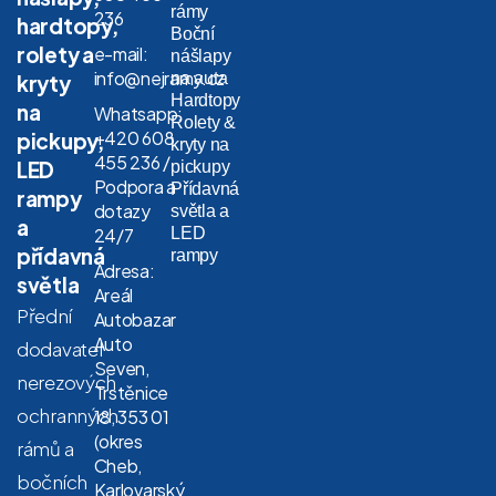
rámy
236
hardtopy,
Boční
rolety a
e-mail:
nášlapy
info@nejramy.cz
na auta
kryty
Hardtopy
na
Whatsapp:
Rolety &
+420 608
pickupy,
kryty na
455 236 /
LED
pickupy
Podpora a
Přídavná
rampy
dotazy
světla a
a
LED
24/7
přídavná
rampy
Adresa:
světla
Areál
Přední
Autobazar
Auto
dodavatel
Seven,
nerezových
Trstěnice
ochranných
18, 353 01
(okres
rámů a
Cheb,
bočních
Karlovarský