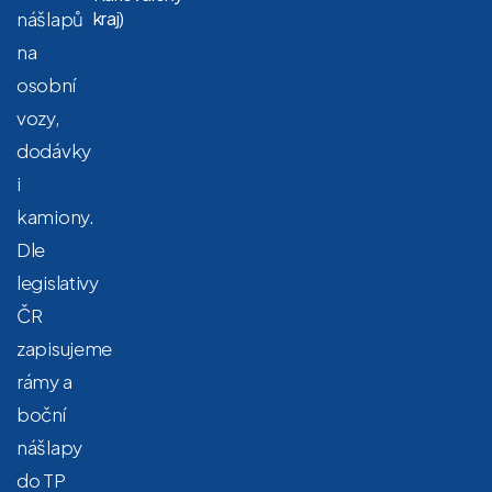
nášlapů
kraj)
na
osobní
vozy,
dodávky
i
kamiony.
Dle
legislativy
ČR
zapisujeme
rámy a
boční
nášlapy
do TP