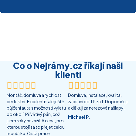
Co o Nejrámy.cz říkají naši
klienti










Montáž, domluva a rychlost
Domluva, instalace, kvalita,
perfektní. Excelentní ale ještě
zapsání do TP za 1! Doporučuji
půjčení auta s možností výletu
a děkuji za nerezové nášlapy.
po okolí. Přívětivý pán, což
Michael P.
jsem roky nezažil. A cena, pro
kterou stojí za to přejet celou
republiku. Čistá práce.