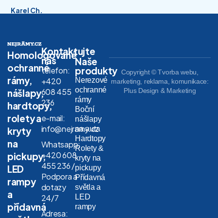
Karel Ch.
Kontaktujte
Homologované
nás
Naše
ochranné
produkty
telefon:
Copyright © Tvorba webu,
rámy,
Nerezové
+420
marketing, reklama, komunikace:
ochranné
608 455
Plus Design & Marketing
nášlapy,
rámy
236
hardtopy,
Boční
rolety a
e-mail:
nášlapy
info@nejramy.cz
na auta
kryty
Hardtopy
na
Whatsapp:
Rolety &
+420 608
pickupy,
kryty na
455 236 /
LED
pickupy
Podpora a
Přídavná
rampy
dotazy
světla a
a
LED
24/7
přídavná
rampy
Adresa: