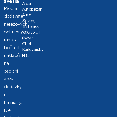
světla
Areál
Přední
Autobazar
Auto
dodavatel
Seven,
nerezových
Trstěnice
ochranných
18, 353 01
(okres
rámů a
Cheb,
bočních
Karlovarský
nášlapů
kraj)
na
osobní
vozy,
dodávky
i
kamiony.
Dle