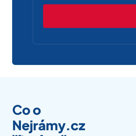
Co o
Nejrámy.cz