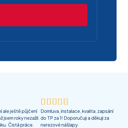





 ale ještě půjčení
Domluva, instalace, kvalita, zapsání
ž jsem roky nezažil.
do TP za 1! Doporučuji a děkuji za
iku. Čistá práce.
nerezové nášlapy.