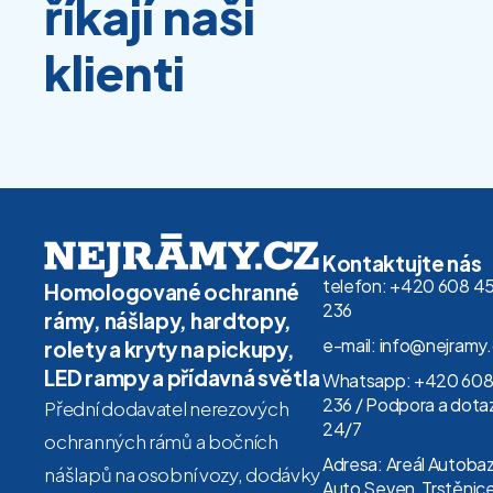
říkají naši
klienti
Kontaktujte nás
telefon: +420 608 4
Homologované ochranné
236
rámy, nášlapy, hardtopy,
e-mail: info@nejramy
rolety a kryty na pickupy,
LED rampy a přídavná světla
Whatsapp: +420 608
236 / Podpora a dota
Přední dodavatel nerezových
24/7
ochranných rámů a bočních
Adresa: Areál Autoba
nášlapů na osobní vozy, dodávky
Auto Seven, Trstěnice