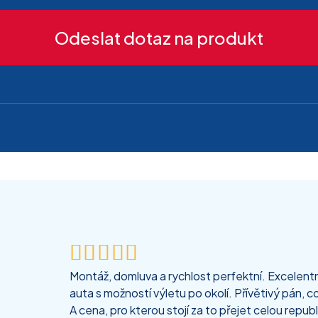
Odeslat dotaz na produkt





Montáž, domluva a rychlost perfektní. Excelentní
auta s možností výletu po okolí. Přívětivý pán, co
A cena, pro kterou stojí za to přejet celou republ