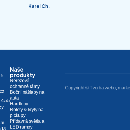
Karel Ch.
Naše
produkty
55
Nerezové
ochranné rámy
Copyright © Tvorba webu, marke
.cz
Boční nášlapy na
auta
 455
Hardtopy
zy
Rolety & kryty na
pickupy
Přídavná světla a
zar
LED rampy
 18,