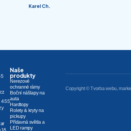
Karel Ch.
Naše
produkty
55
Nerezové
ochranné rámy
Copyright © Tvorba webu, marke
.cz
Boční nášlapy na
auta
 455
Hardtopy
zy
Rolety & kryty na
pickupy
Přídavná světla a
zar
LED rampy
 18,