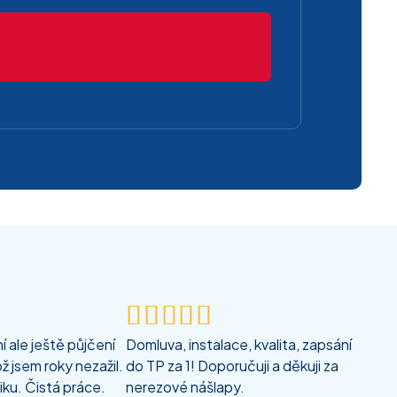





 ale ještě půjčení
Domluva, instalace, kvalita, zapsání
ž jsem roky nezažil.
do TP za 1! Doporučuji a děkuji za
iku. Čistá práce.
nerezové nášlapy.