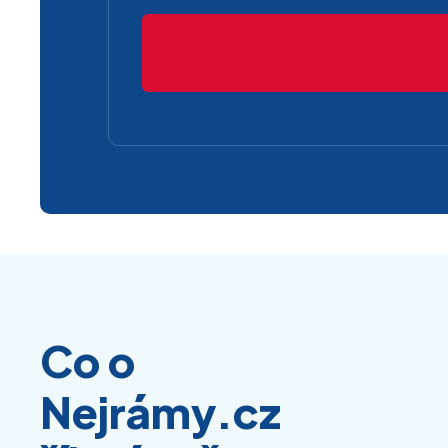
Co o
Nejrámy.cz