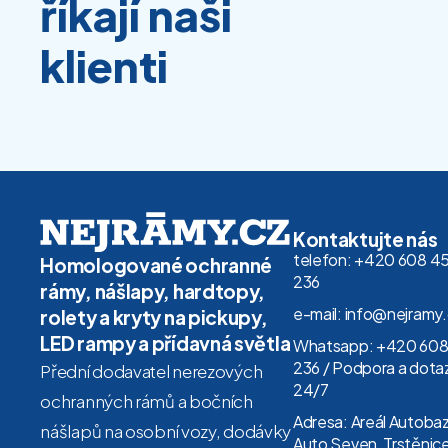
říkají naši
klienti
Kontaktujte nás
telefon: +420 608 4
Homologované ochranné
236
rámy, nášlapy, hardtopy,
e-mail: info@nejramy
rolety a kryty na pickupy,
LED rampy a přídavná světla
Whatsapp: +420 608
236 / Podpora a dota
Přední dodavatel nerezových
24/7
ochranných rámů a bočních
Adresa: Areál Autoba
nášlapů na osobní vozy, dodávky
Auto Seven, Trstěnice