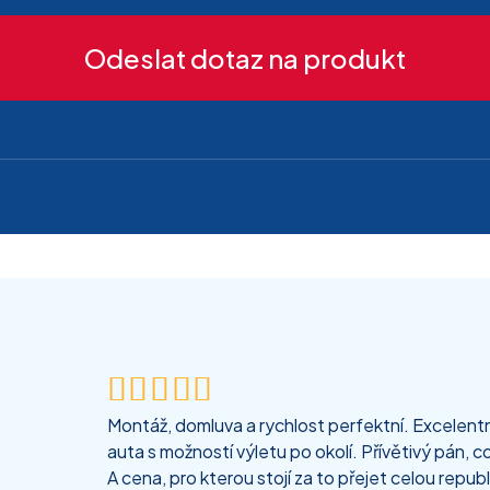
Odeslat dotaz na produkt





Montáž, domluva a rychlost perfektní. Excelentní
auta s možností výletu po okolí. Přívětivý pán, co
A cena, pro kterou stojí za to přejet celou republ