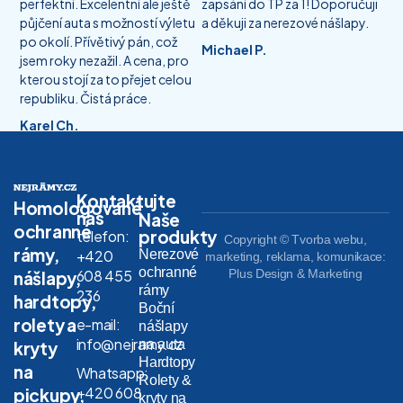
perfektní. Excelentní ale ještě
zapsání do TP za 1! Doporučuji
půjčení auta s možností výletu
a děkuji za nerezové nášlapy.
po okolí. Přívětivý pán, což
Michael P.
jsem roky nezažil. A cena, pro
kterou stojí za to přejet celou
republiku. Čistá práce.
Karel Ch.
Kontaktujte
Homologované
nás
Naše
ochranné
produkty
telefon:
Copyright © Tvorba webu,
rámy,
Nerezové
+420
marketing, reklama, komunikace:
ochranné
608 455
Plus Design & Marketing
nášlapy,
rámy
236
hardtopy,
Boční
rolety a
e-mail:
nášlapy
info@nejramy.cz
na auta
kryty
Hardtopy
na
Whatsapp:
Rolety &
+420 608
pickupy,
kryty na