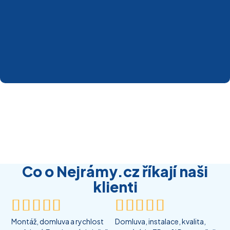
Co o Nejrámy.cz říkají naši
klienti










Montáž, domluva a rychlost
Domluva, instalace, kvalita,