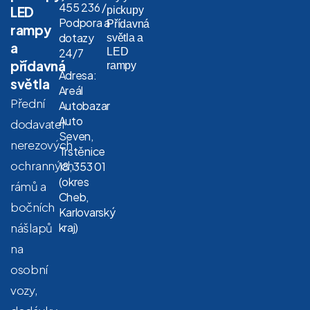
455 236 /
LED
pickupy
Podpora a
Přídavná
rampy
dotazy
světla a
a
LED
24/7
přídavná
rampy
Adresa:
světla
Areál
Přední
Autobazar
Auto
dodavatel
Seven,
nerezových
Trstěnice
ochranných
18, 353 01
(okres
rámů a
Cheb,
bočních
Karlovarský
nášlapů
kraj)
na
osobní
vozy,