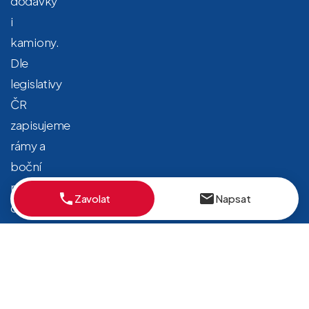
dodávky
i
kamiony.
Dle
legislativy
ČR
zapisujeme
rámy a
boční
nášlapy
Zavolat
Napsat
do TP
na základě
povolení
Ministerstva
dopravy.