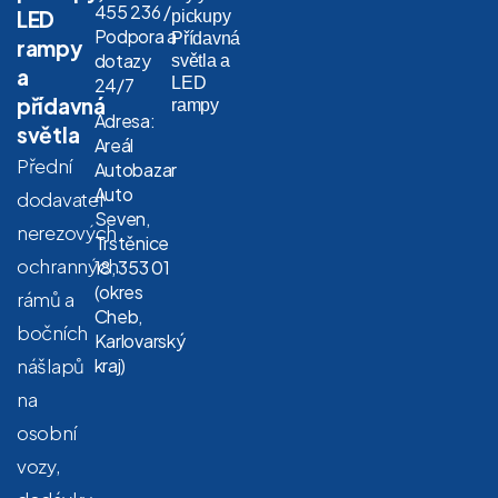
455 236 /
LED
pickupy
Podpora a
Přídavná
rampy
dotazy
světla a
a
LED
24/7
přídavná
rampy
Adresa:
světla
Areál
Přední
Autobazar
Auto
dodavatel
Seven,
nerezových
Trstěnice
ochranných
18, 353 01
(okres
rámů a
Cheb,
bočních
Karlovarský
nášlapů
kraj)
na
osobní
vozy,