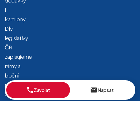
dodávky
i
kamiony.
Dle
legislativy
ČR
zapisujeme
rámy a
boční
nášlapy
Zavolat
Napsat
do TP
na základě
povolení
Ministerstva
dopravy.