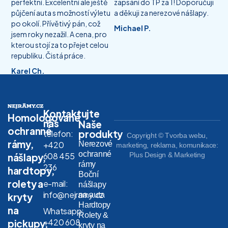
perfektní. Excelentní ale ještě
zapsání do TP za 1! Doporučuji
půjčení auta s možností výletu
a děkuji za nerezové nášlapy.
po okolí. Přívětivý pán, což
Michael P.
jsem roky nezažil. A cena, pro
kterou stojí za to přejet celou
republiku. Čistá práce.
Karel Ch.
Kontaktujte
Homologované
nás
Naše
ochranné
produkty
telefon:
Copyright © Tvorba webu,
rámy,
Nerezové
+420
marketing, reklama, komunikace:
ochranné
608 455
Plus Design & Marketing
nášlapy,
rámy
236
hardtopy,
Boční
rolety a
e-mail:
nášlapy
info@nejramy.cz
na auta
kryty
Hardtopy
na
Whatsapp:
Rolety &
+420 608
pickupy,
kryty na