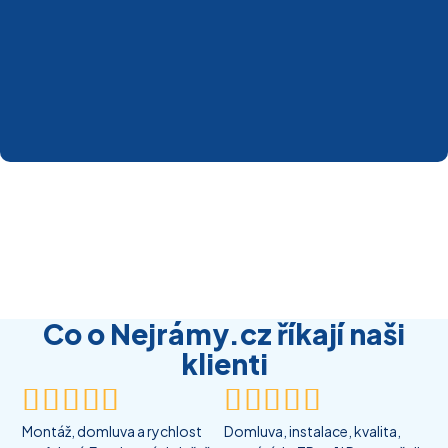
Co o Nejrámy.cz říkají naši
klienti










Montáž, domluva a rychlost
Domluva, instalace, kvalita,