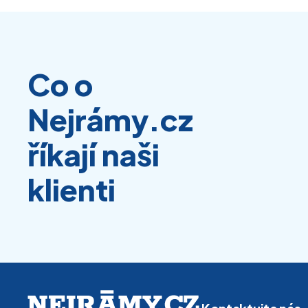
Co o
Nejrámy.cz
říkají naši
klienti