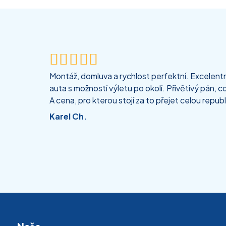





Montáž, domluva a rychlost perfektní. Excelentní
auta s možností výletu po okolí. Přívětivý pán, co
A cena, pro kterou stojí za to přejet celou republ
Karel Ch.