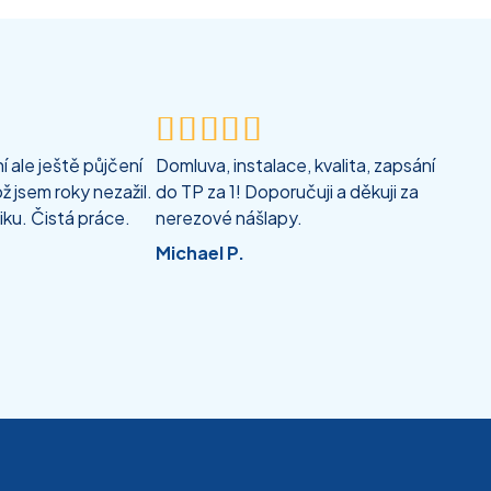





 ale ještě půjčení
Domluva, instalace, kvalita, zapsání
ž jsem roky nezažil.
do TP za 1! Doporučuji a děkuji za
iku. Čistá práce.
nerezové nášlapy.
Michael P.