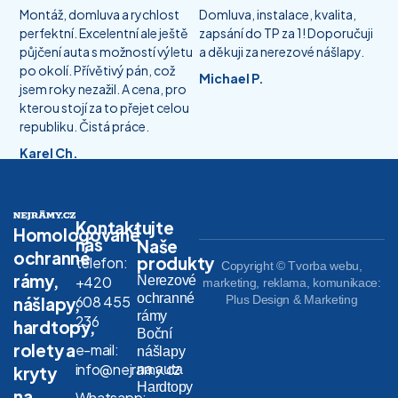
Montáž, domluva a rychlost
Domluva, instalace, kvalita,
perfektní. Excelentní ale ještě
zapsání do TP za 1! Doporučuji
půjčení auta s možností výletu
a děkuji za nerezové nášlapy.
po okolí. Přívětivý pán, což
Michael P.
jsem roky nezažil. A cena, pro
kterou stojí za to přejet celou
republiku. Čistá práce.
Karel Ch.
Kontaktujte
Homologované
nás
Naše
ochranné
produkty
telefon:
Copyright © Tvorba webu,
rámy,
Nerezové
+420
marketing, reklama, komunikace:
ochranné
608 455
Plus Design & Marketing
nášlapy,
rámy
236
hardtopy,
Boční
rolety a
e-mail:
nášlapy
info@nejramy.cz
na auta
kryty
Hardtopy
na
Whatsapp: