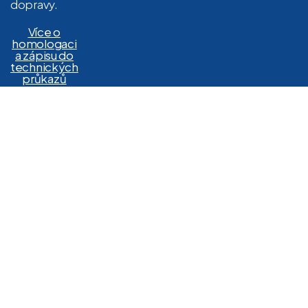
dopravy.
Více o
homologaci
a zápisu do
technických
průkazů