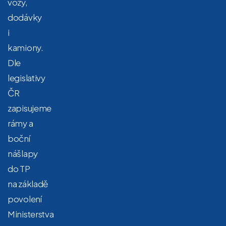
vozy,
dodávky
i
kamiony.
Dle
legislativy
ČR
zapisujeme
rámy a
boční
nášlapy
do TP
na základě
povolení
Ministerstva