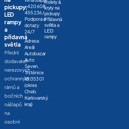
Rolety &
+420 608
pickupy,
kryty na
455 236 /
LED
pickupy
Podpora a
Přídavná
rampy
dotazy
světla a
a
LED
24/7
přídavná
rampy
Adresa:
světla
Areál
Přední
Autobazar
Auto
dodavatel
Seven,
nerezových
Trstěnice
ochranných
18, 353 01
(okres
rámů a
Cheb,
bočních
Karlovarský
nášlapů
kraj)
na
osobní