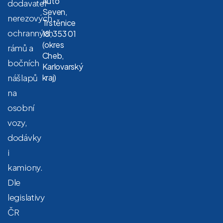
Auto
dodavatel
Seven,
nerezových
Trstěnice
ochranných
18, 353 01
(okres
rámů a
Cheb,
bočních
Karlovarský
nášlapů
kraj)
na
osobní
vozy,
dodávky
i
kamiony.
Dle
legislativy
ČR