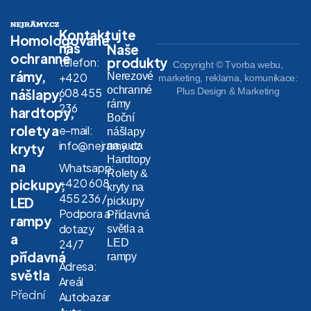
Kontaktujte
Homologované
nás
Naše
ochranné
produkty
telefon:
Copyright © Tvorba webu,
rámy,
Nerezové
+420
marketing, reklama, komunikace:
ochranné
608 455
Plus Design & Marketing
nášlapy,
rámy
236
hardtopy,
Boční
rolety a
e-mail:
nášlapy
info@nejramy.cz
na auta
kryty
Hardtopy
na
Whatsapp:
Rolety &
+420 608
pickupy,
kryty na
455 236 /
LED
pickupy
Podpora a
Přídavná
rampy
dotazy
světla a
a
LED
24/7
přídavná
rampy
Adresa:
světla
Areál
Přední
Autobazar