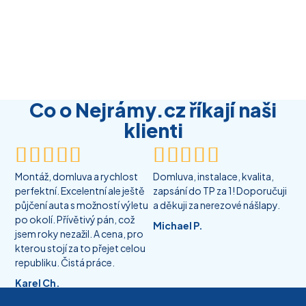
Co o Nejrámy.cz říkají naši
klienti










Montáž, domluva a rychlost
Domluva, instalace, kvalita,
perfektní. Excelentní ale ještě
zapsání do TP za 1! Doporučuji
půjčení auta s možností výletu
a děkuji za nerezové nášlapy.
po okolí. Přívětivý pán, což
Michael P.
jsem roky nezažil. A cena, pro
kterou stojí za to přejet celou
republiku. Čistá práce.
Karel Ch.