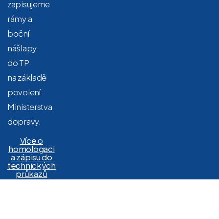
zapisujeme
rámy a
boční
nášlapy
do TP
na základě
povolení
Ministerstva
dopravy.
Více o
homologaci
a zápisu do
technických
průkazů