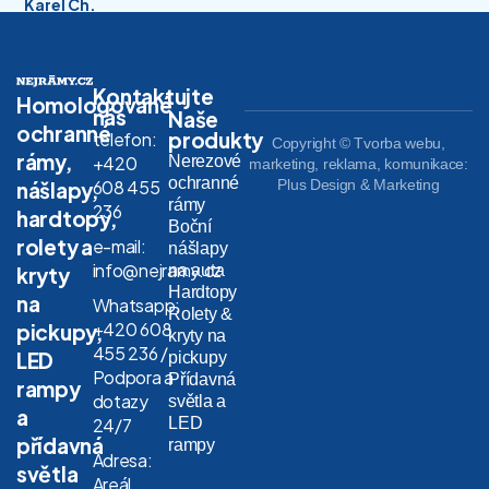
Karel Ch.
Kontaktujte
Homologované
nás
Naše
ochranné
produkty
telefon:
Copyright © Tvorba webu,
rámy,
Nerezové
+420
marketing, reklama, komunikace:
ochranné
608 455
Plus Design & Marketing
nášlapy,
rámy
236
hardtopy,
Boční
rolety a
e-mail:
nášlapy
info@nejramy.cz
na auta
kryty
Hardtopy
na
Whatsapp:
Rolety &
+420 608
pickupy,
kryty na
455 236 /
LED
pickupy
Podpora a
Přídavná
rampy
dotazy
světla a
a
LED
24/7
přídavná
rampy
Adresa:
světla
Areál