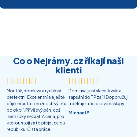
Co o Nejrámy.cz říkají naši
klienti










Montáž, domluva a rychlost
Domluva, instalace, kvalita,
perfektní. Excelentní ale ještě
zapsání do TP za 1! Doporučuji
půjčení auta s možností výletu
a děkuji za nerezové nášlapy.
po okolí. Přívětivý pán, což
Michael P.
jsem roky nezažil. A cena, pro
kterou stojí za to přejet celou
republiku. Čistá práce.