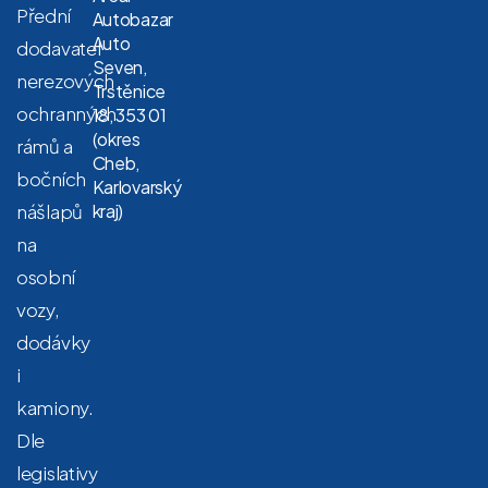
Přední
Autobazar
Auto
dodavatel
Seven,
nerezových
Trstěnice
ochranných
18, 353 01
(okres
rámů a
Cheb,
bočních
Karlovarský
nášlapů
kraj)
na
osobní
vozy,
dodávky
i
kamiony.
Dle
legislativy