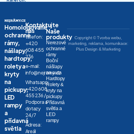
Kontaktujte
Homologované
nás
Naše
ochranné
produkty
telefon:
Copyright © Tvorba webu,
rámy,
Nerezové
+420
marketing, reklama, komunikace:
ochranné
608 455
Plus Design & Marketing
nášlapy,
rámy
236
hardtopy,
Boční
rolety a
e-mail:
nášlapy
info@nejramy.cz
na auta
kryty
Hardtopy
na
Whatsapp:
Rolety &
+420 608
pickupy,
kryty na
455 236 /
LED
pickupy
Podpora a
Přídavná
rampy
dotazy
světla a
a
LED
24/7
přídavná
rampy
Adresa:
světla
Areál