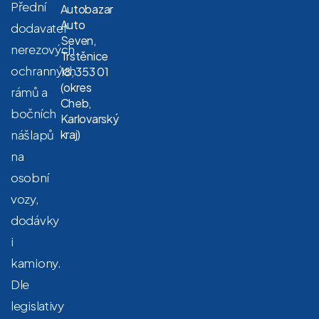
Přední
Autobazar
Auto
dodavatel
Seven,
nerezových
Trstěnice
ochranných
18, 353 01
(okres
rámů a
Cheb,
bočních
Karlovarský
nášlapů
kraj)
na
osobní
vozy,
dodávky
i
kamiony.
Dle
legislativy