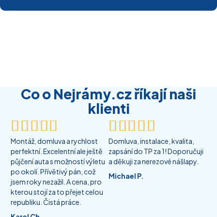
Co o Nejrámy.cz říkají naši
klienti










Montáž, domluva a rychlost
Domluva, instalace, kvalita,
perfektní. Excelentní ale ještě
zapsání do TP za 1! Doporučuji
půjčení auta s možností výletu
a děkuji za nerezové nášlapy.
po okolí. Přívětivý pán, což
Michael P.
jsem roky nezažil. A cena, pro
kterou stojí za to přejet celou
republiku. Čistá práce.
Karel Ch.