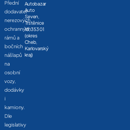
Přední
Autobazar
Auto
dodavatel
Seven,
nerezových
Trstěnice
ochranných
18, 353 01
(okres
rámů a
Cheb,
bočních
Karlovarský
nášlapů
kraj)
na
osobní
vozy,
dodávky
i
kamiony.
Dle
legislativy