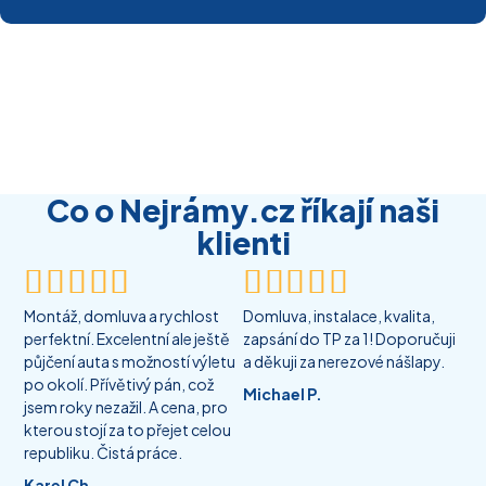
Co o Nejrámy.cz říkají naši
klienti










Montáž, domluva a rychlost
Domluva, instalace, kvalita,
perfektní. Excelentní ale ještě
zapsání do TP za 1! Doporučuji
půjčení auta s možností výletu
a děkuji za nerezové nášlapy.
po okolí. Přívětivý pán, což
Michael P.
jsem roky nezažil. A cena, pro
kterou stojí za to přejet celou
republiku. Čistá práce.
Karel Ch.