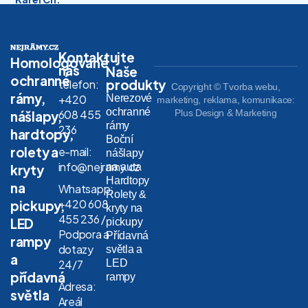
Kontaktujte
Homologované
nás
Naše
ochranné
produkty
telefon:
Copyright © Tvorba webu,
rámy,
Nerezové
+420
marketing, reklama, komunikace:
ochranné
608 455
Plus Design & Marketing
nášlapy,
rámy
236
hardtopy,
Boční
rolety a
e-mail:
nášlapy
info@nejramy.cz
na auta
kryty
Hardtopy
na
Whatsapp:
Rolety &
+420 608
pickupy,
kryty na
455 236 /
LED
pickupy
Podpora a
Přídavná
rampy
dotazy
světla a
a
LED
24/7
přídavná
rampy
Adresa:
světla
Areál