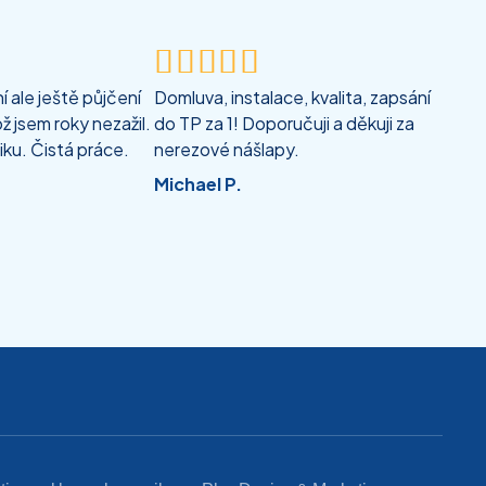





 ale ještě půjčení
Domluva, instalace, kvalita, zapsání
ž jsem roky nezažil.
do TP za 1! Doporučuji a děkuji za
iku. Čistá práce.
nerezové nášlapy.
Michael P.