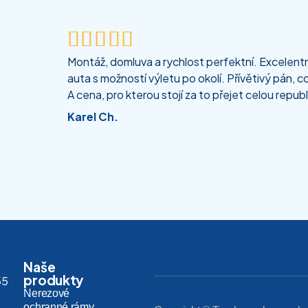





Montáž, domluva a rychlost perfektní. Excelentní
auta s možností výletu po okolí. Přívětivý pán, co
A cena, pro kterou stojí za to přejet celou republ
Karel Ch.
Naše
produkty
55
Nerezové
ochranné rámy