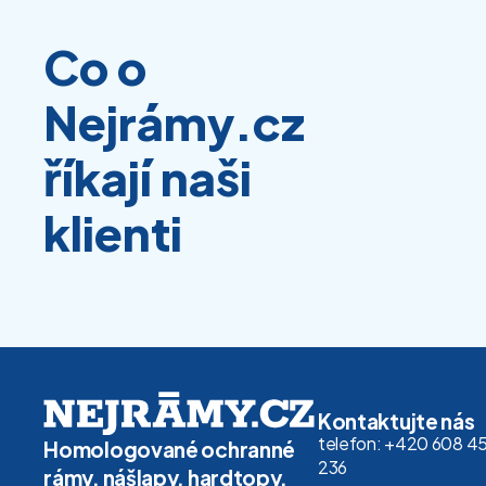
Co o
Nejrámy.cz
říkají naši
klienti
Kontaktujte nás
telefon: +420 608 4
Homologované ochranné
236
rámy, nášlapy, hardtopy,