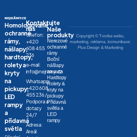
Kontaktujte
Homologované
nás
Naše
ochranné
produkty
telefon:
Copyright © Tvorba webu,
rámy,
Nerezové
+420
marketing, reklama, komunikace:
ochranné
608 455
Plus Design & Marketing
nášlapy,
rámy
236
hardtopy,
Boční
rolety a
e-mail:
nášlapy
info@nejramy.cz
na auta
kryty
Hardtopy
na
Whatsapp:
Rolety &
+420 608
pickupy,
kryty na
455 236 /
LED
pickupy
Podpora a
Přídavná
rampy
dotazy
světla a
a
LED
24/7
přídavná
rampy
Adresa:
světla
Areál
Přední