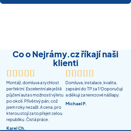
Co o Nejrámy.cz říkají naši
klienti










Montáž, domluva a rychlost
Domluva, instalace, kvalita,
perfektní. Excelentní ale ještě
zapsání do TP za 1! Doporučuji
půjčení auta s možností výletu
a děkuji za nerezové nášlapy.
po okolí. Přívětivý pán, což
Michael P.
jsem roky nezažil. A cena, pro
kterou stojí za to přejet celou
republiku. Čistá práce.
Karel Ch.