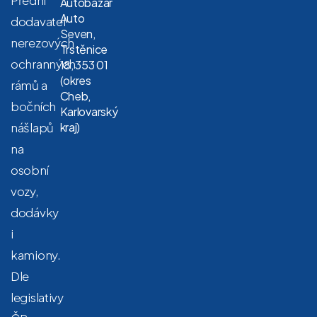
Autobazar
Auto
dodavatel
Seven,
nerezových
Trstěnice
ochranných
18, 353 01
(okres
rámů a
Cheb,
bočních
Karlovarský
nášlapů
kraj)
na
osobní
vozy,
dodávky
i
kamiony.
Dle
legislativy