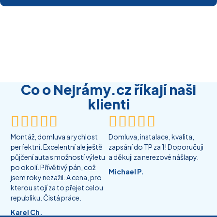
Co o Nejrámy.cz říkají naši
klienti










Montáž, domluva a rychlost
Domluva, instalace, kvalita,
perfektní. Excelentní ale ještě
zapsání do TP za 1! Doporučuji
půjčení auta s možností výletu
a děkuji za nerezové nášlapy.
po okolí. Přívětivý pán, což
Michael P.
jsem roky nezažil. A cena, pro
kterou stojí za to přejet celou
republiku. Čistá práce.
Karel Ch.