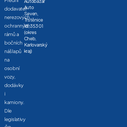
Autobazar
Auto
dodavatel
Seven,
nerezových
Trstěnice
ochranných
18, 353 01
(okres
rámů a
Cheb,
bočních
Karlovarský
nášlapů
kraj)
na
osobní
vozy,
dodávky
i
kamiony.
Dle
legislativy