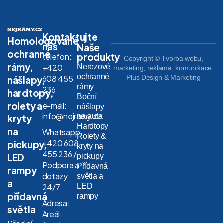
Kontaktujte
Homologované
nás
Naše
ochranné
produkty
telefon:
Copyright © Tvorba webu,
rámy,
Nerezové
+420
marketing, reklama, komunikace:
ochranné
608 455
Plus Design & Marketing
nášlapy,
rámy
236
hardtopy,
Boční
rolety a
e-mail:
nášlapy
info@nejramy.cz
na auta
kryty
Hardtopy
na
Whatsapp:
Rolety &
+420 608
pickupy,
kryty na
455 236 /
LED
pickupy
Podpora a
Přídavná
rampy
dotazy
světla a
a
LED
24/7
přídavná
rampy
Adresa:
světla
Areál
Přední