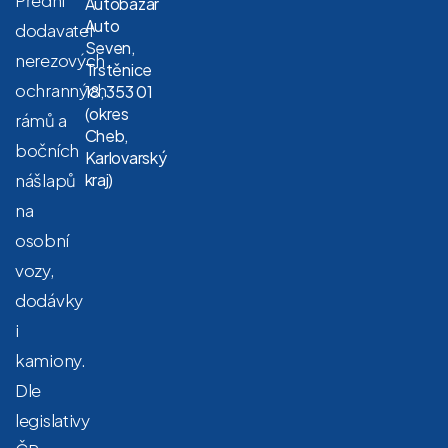
Autobazar
Auto
dodavatel
Seven,
nerezových
Trstěnice
ochranných
18, 353 01
(okres
rámů a
Cheb,
bočních
Karlovarský
nášlapů
kraj)
na
osobní
vozy,
dodávky
i
kamiony.
Dle
legislativy