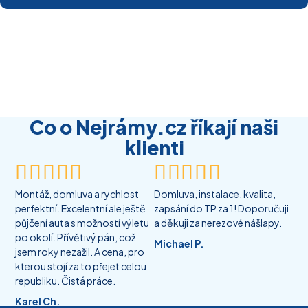
Co o Nejrámy.cz říkají naši
klienti










Montáž, domluva a rychlost
Domluva, instalace, kvalita,
perfektní. Excelentní ale ještě
zapsání do TP za 1! Doporučuji
půjčení auta s možností výletu
a děkuji za nerezové nášlapy.
po okolí. Přívětivý pán, což
Michael P.
jsem roky nezažil. A cena, pro
kterou stojí za to přejet celou
republiku. Čistá práce.
Karel Ch.