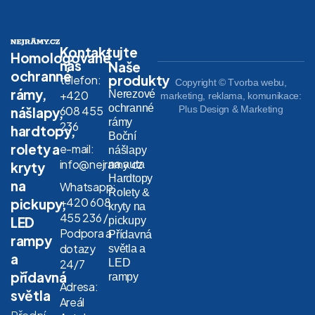
Kontaktujte
Homologované
nás
Naše
ochranné
produkty
telefon:
Copyright © Tvorba webu,
rámy,
Nerezové
+420
marketing, reklama, komunikace:
ochranné
608 455
Plus Design & Marketing
nášlapy,
rámy
236
hardtopy,
Boční
rolety a
e-mail:
nášlapy
info@nejramy.cz
na auta
kryty
Hardtopy
na
Whatsapp:
Rolety &
+420 608
pickupy,
kryty na
455 236 /
LED
pickupy
Podpora a
Přídavná
rampy
dotazy
světla a
a
LED
24/7
přídavná
rampy
Adresa:
světla
Areál
Přední