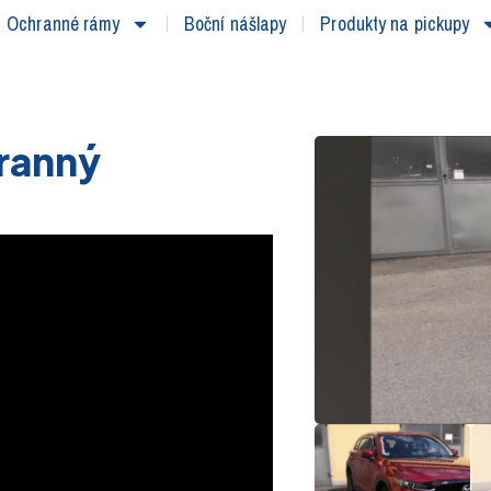
Ochranné rámy
Boční nášlapy
Produkty na pickupy
ranný