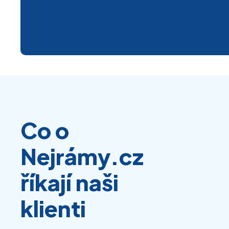
Co o
Nejrámy.cz
říkají naši
klienti