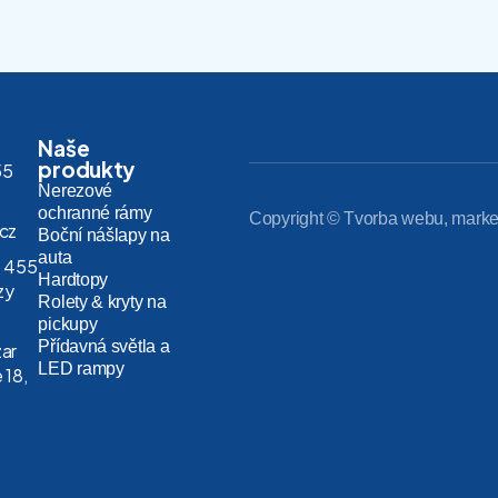
Naše
produkty
55
Nerezové
ochranné rámy
Copyright © Tvorba webu, marke
.cz
Boční nášlapy na
auta
 455
Hardtopy
zy
Rolety & kryty na
pickupy
Přídavná světla a
zar
LED rampy
 18,