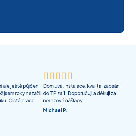





 ale ještě půjčení
Domluva, instalace, kvalita, zapsání
ž jsem roky nezažil.
do TP za 1! Doporučuji a děkuji za
iku. Čistá práce.
nerezové nášlapy.
Michael P.