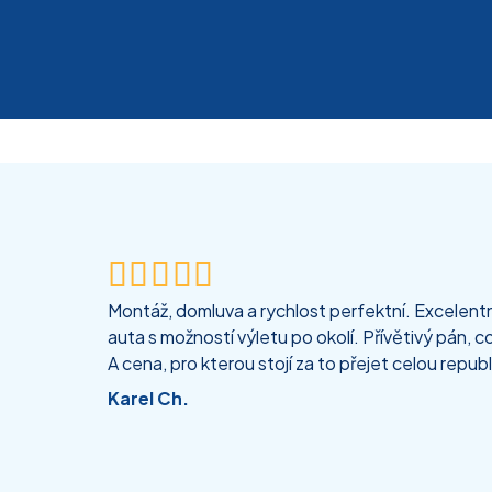





Montáž, domluva a rychlost perfektní. Excelentní
auta s možností výletu po okolí. Přívětivý pán, co
A cena, pro kterou stojí za to přejet celou republ
Karel Ch.