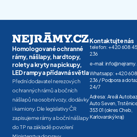
Kontaktujte nás
telefon: +420 608 4
Homologované ochranné
236
rámy, nášlapy, hardtopy,
e-mail: info@nejramy
rolety a kryty na pickupy,
LED rampy a přídavná světla
Whatsapp: +420 608
236 / Podpora a dota
Přední dodavatel nerezových
24/7
ochranných rámů a bočních
Adresa: Areál Autoba
nášlapů na osobní vozy, dodávky
Auto Seven, Trstěnice
i kamiony. Dle legislativy ČR
353 01 (okres Cheb,
Karlovarský kraj)
zapisujeme rámy a boční nášlapy
do TP na základě povolení
Ministerstva dopravy.