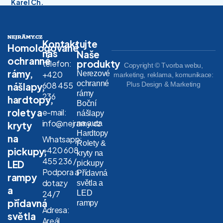
Karel Ch.
Kontaktujte
Homologované
nás
Naše
ochranné
produkty
telefon:
Copyright © Tvorba webu,
rámy,
Nerezové
+420
marketing, reklama, komunikace:
ochranné
608 455
Plus Design & Marketing
nášlapy,
rámy
236
hardtopy,
Boční
rolety a
e-mail:
nášlapy
info@nejramy.cz
na auta
kryty
Hardtopy
na
Whatsapp:
Rolety &
+420 608
pickupy,
kryty na
455 236 /
LED
pickupy
Podpora a
Přídavná
rampy
dotazy
světla a
a
LED
24/7
přídavná
rampy
Adresa:
světla
Areál