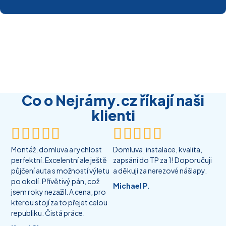
Co o Nejrámy.cz říkají naši
klienti










Montáž, domluva a rychlost
Domluva, instalace, kvalita,
perfektní. Excelentní ale ještě
zapsání do TP za 1! Doporučuji
půjčení auta s možností výletu
a děkuji za nerezové nášlapy.
po okolí. Přívětivý pán, což
Michael P.
jsem roky nezažil. A cena, pro
kterou stojí za to přejet celou
republiku. Čistá práce.