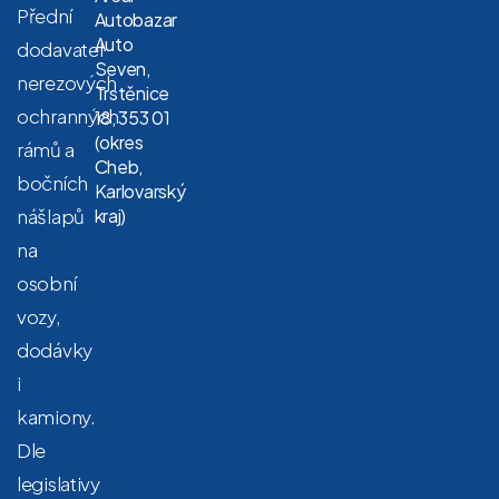
Přední
Autobazar
Auto
dodavatel
Seven,
nerezových
Trstěnice
ochranných
18, 353 01
(okres
rámů a
Cheb,
bočních
Karlovarský
nášlapů
kraj)
na
osobní
vozy,
dodávky
i
kamiony.
Dle
legislativy