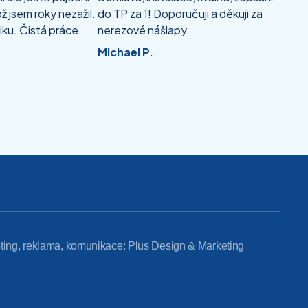
ž jsem roky nezažil.
do TP za 1! Doporučuji a děkuji za
iku. Čistá práce.
nerezové nášlapy.
Michael P.
ting, reklama, komunikace: Plus Design & Marketing