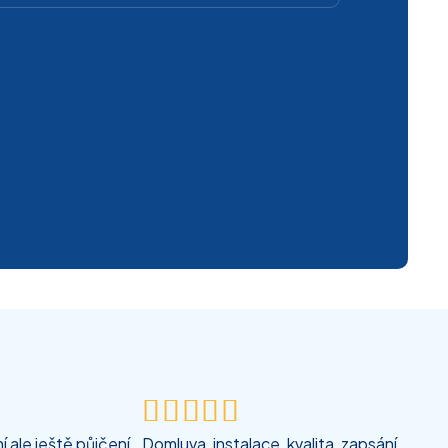





 ale ještě půjčení
Domluva, instalace, kvalita, zapsání