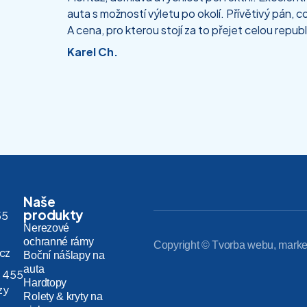
auta s možností výletu po okolí. Přívětivý pán, co
A cena, pro kterou stojí za to přejet celou republ
Karel Ch.
Naše
produkty
55
Nerezové
ochranné rámy
Copyright © Tvorba webu, marke
.cz
Boční nášlapy na
auta
 455
Hardtopy
zy
Rolety & kryty na