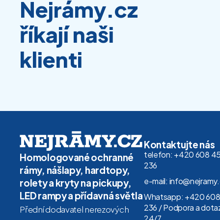
Nejrámy.cz
říkají naši
klienti
Kontaktujte nás
telefon: +420 608 4
Homologované ochranné
236
rámy, nášlapy, hardtopy,
e-mail: info@nejramy
rolety a kryty na pickupy,
LED rampy a přídavná světla
Whatsapp: +420 608
236 / Podpora a dota
Přední dodavatel nerezových
24/7