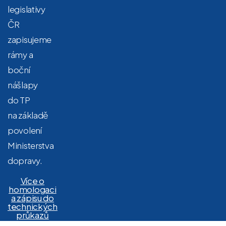
legislativy
ČR
zapisujeme
rámy a
boční
nášlapy
do TP
na základě
povolení
Ministerstva
dopravy.
Více o
homologaci
a zápisu do
technických
průkazů