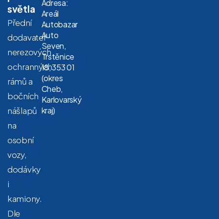
Adresa:
světla
Areál
Přední
Autobazar
Auto
dodavatel
Seven,
nerezových
Trstěnice
ochranných
18, 353 01
(okres
rámů a
Cheb,
bočních
Karlovarský
nášlapů
kraj)
na
osobní
vozy,
dodávky
i
kamiony.
Dle