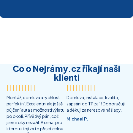
Co o Nejrámy.cz říkají naši
klienti










Montáž, domluva a rychlost
Domluva, instalace, kvalita,
perfektní. Excelentní ale ještě
zapsání do TP za 1! Doporučuji
půjčení auta s možností výletu
a děkuji za nerezové nášlapy.
po okolí. Přívětivý pán, což
Michael P.
jsem roky nezažil. A cena, pro
kterou stojí za to přejet celou