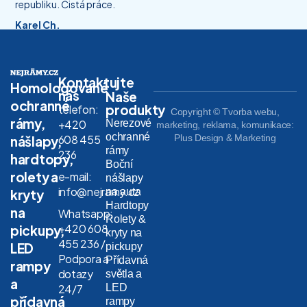
republiku. Čistá práce.
Karel Ch.
Kontaktujte
Homologované
nás
Naše
ochranné
produkty
telefon:
Copyright © Tvorba webu,
rámy,
Nerezové
+420
marketing, reklama, komunikace:
ochranné
608 455
Plus Design & Marketing
nášlapy,
rámy
236
hardtopy,
Boční
rolety a
e-mail:
nášlapy
info@nejramy.cz
na auta
kryty
Hardtopy
na
Whatsapp:
Rolety &
+420 608
pickupy,
kryty na
455 236 /
LED
pickupy
Podpora a
Přídavná
rampy
dotazy
světla a
a
LED
24/7
přídavná
rampy