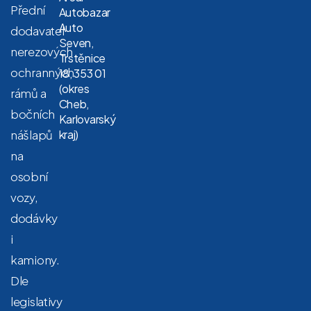
Přední
Autobazar
Auto
dodavatel
Seven,
nerezových
Trstěnice
ochranných
18, 353 01
(okres
rámů a
Cheb,
bočních
Karlovarský
nášlapů
kraj)
na
osobní
vozy,
dodávky
i
kamiony.
Dle
legislativy