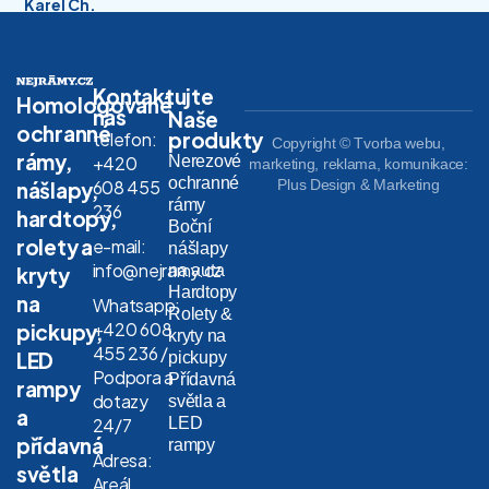
Karel Ch.
Kontaktujte
Homologované
nás
Naše
ochranné
produkty
telefon:
Copyright © Tvorba webu,
rámy,
Nerezové
+420
marketing, reklama, komunikace:
ochranné
608 455
Plus Design & Marketing
nášlapy,
rámy
236
hardtopy,
Boční
rolety a
e-mail:
nášlapy
info@nejramy.cz
na auta
kryty
Hardtopy
na
Whatsapp:
Rolety &
+420 608
pickupy,
kryty na
455 236 /
LED
pickupy
Podpora a
Přídavná
rampy
dotazy
světla a
a
LED
24/7
přídavná
rampy
Adresa:
světla
Areál