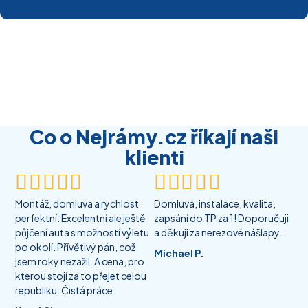
Co o Nejrámy.cz říkají naši
klienti










Montáž, domluva a rychlost
Domluva, instalace, kvalita,
perfektní. Excelentní ale ještě
zapsání do TP za 1! Doporučuji
půjčení auta s možností výletu
a děkuji za nerezové nášlapy.
po okolí. Přívětivý pán, což
Michael P.
jsem roky nezažil. A cena, pro
kterou stojí za to přejet celou
republiku. Čistá práce.