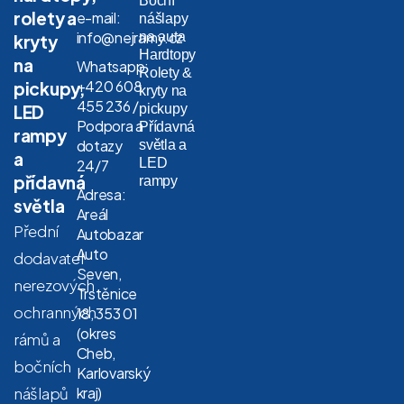
Boční
rolety a
e-mail:
nášlapy
info@nejramy.cz
na auta
kryty
Hardtopy
na
Whatsapp:
Rolety &
+420 608
pickupy,
kryty na
455 236 /
LED
pickupy
Podpora a
Přídavná
rampy
dotazy
světla a
a
LED
24/7
přídavná
rampy
Adresa:
světla
Areál
Přední
Autobazar
Auto
dodavatel
Seven,
nerezových
Trstěnice
ochranných
18, 353 01
(okres
rámů a
Cheb,
bočních
Karlovarský
nášlapů
kraj)