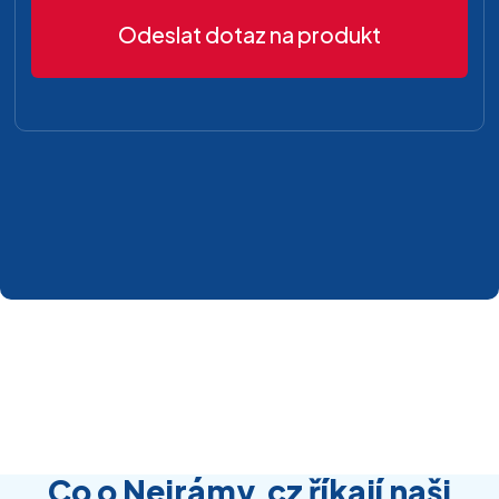
Odeslat dotaz na produkt
Co o Nejrámy.cz říkají naši