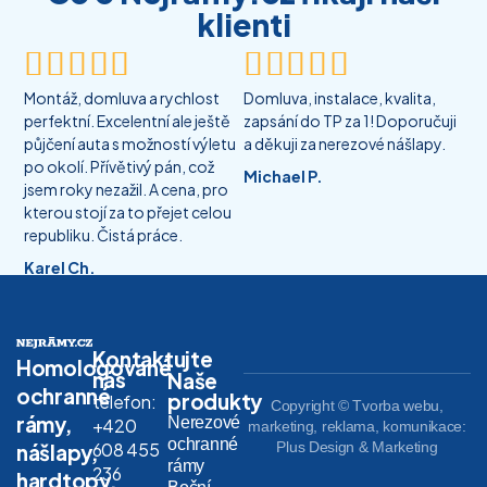
klienti










Montáž, domluva a rychlost
Domluva, instalace, kvalita,
perfektní. Excelentní ale ještě
zapsání do TP za 1! Doporučuji
půjčení auta s možností výletu
a děkuji za nerezové nášlapy.
po okolí. Přívětivý pán, což
Michael P.
jsem roky nezažil. A cena, pro
kterou stojí za to přejet celou
republiku. Čistá práce.
Karel Ch.
Kontaktujte
Homologované
nás
Naše
ochranné
produkty
telefon:
Copyright © Tvorba webu,
rámy,
Nerezové
+420
marketing, reklama, komunikace:
ochranné
608 455
Plus Design & Marketing
nášlapy,
rámy
236
hardtopy,