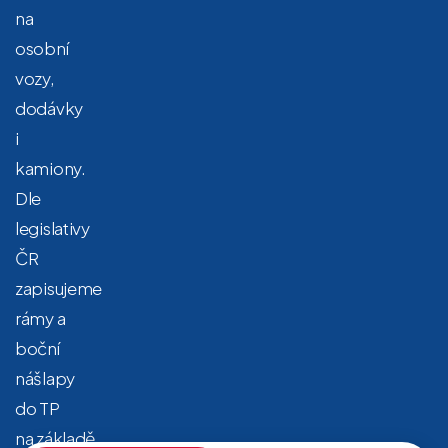
na
osobní
vozy,
dodávky
i
kamiony.
Dle
legislativy
ČR
zapisujeme
rámy a
boční
nášlapy
do TP
na základě