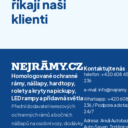
říkají naši
klienti
Kontaktujte nás
telefon: +420 608 4
Homologované ochranné
236
rámy, nášlapy, hardtopy,
e-mail: info@nejramy
rolety a kryty na pickupy,
LED rampy a přídavná světla
Whatsapp: +420 608
236 / Podpora a dota
Přední dodavatel nerezových
24/7
ochranných rámů a bočních
Adresa: Areál Autoba
nášlapů na osobní vozy, dodávky
Auto Seven, Trstěnice