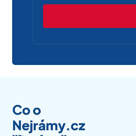
Co o
Nejrámy.cz