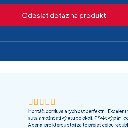
Odeslat dotaz na produkt





Montáž, domluva a rychlost perfektní. Excelentní
auta s možností výletu po okolí. Přívětivý pán, co
A cena, pro kterou stojí za to přejet celou republ