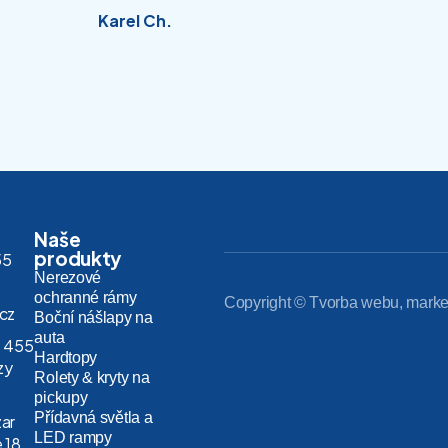
Karel Ch.
Naše
produkty
55
Nerezové
ochranné rámy
Copyright © Tvorba webu, marke
.cz
Boční nášlapy na
auta
 455
Hardtopy
zy
Rolety & kryty na
pickupy
Přídavná světla a
zar
LED rampy
 18,