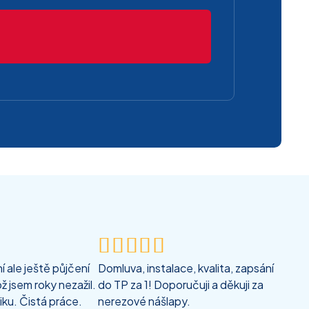





 ale ještě půjčení
Domluva, instalace, kvalita, zapsání
ž jsem roky nezažil.
do TP za 1! Doporučuji a děkuji za
iku. Čistá práce.
nerezové nášlapy.