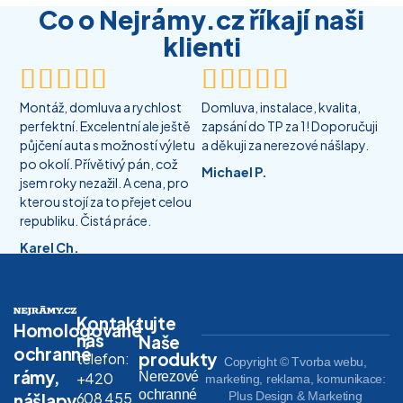
Co o Nejrámy.cz říkají naši
klienti










Montáž, domluva a rychlost
Domluva, instalace, kvalita,
perfektní. Excelentní ale ještě
zapsání do TP za 1! Doporučuji
půjčení auta s možností výletu
a děkuji za nerezové nášlapy.
po okolí. Přívětivý pán, což
Michael P.
jsem roky nezažil. A cena, pro
kterou stojí za to přejet celou
republiku. Čistá práce.
Karel Ch.
Kontaktujte
Homologované
nás
Naše
ochranné
produkty
telefon:
Copyright © Tvorba webu,
rámy,
Nerezové
+420
marketing, reklama, komunikace:
ochranné
608 455
Plus Design & Marketing
nášlapy,