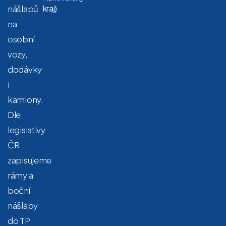
nášlapů
kraj)
na
osobní
vozy,
dodávky
i
kamiony.
Dle
legislativy
ČR
zapisujeme
rámy a
boční
nášlapy
do TP