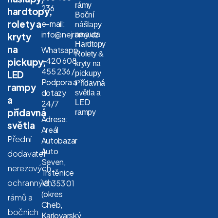
rámy
236
hardtopy,
Boční
rolety a
e-mail:
nášlapy
info@nejramy.cz
na auta
kryty
Hardtopy
na
Whatsapp:
Rolety &
+420 608
pickupy,
kryty na
455 236 /
LED
pickupy
Podpora a
Přídavná
rampy
dotazy
světla a
a
LED
24/7
přídavná
rampy
Adresa:
světla
Areál
Přední
Autobazar
Auto
dodavatel
Seven,
nerezových
Trstěnice
ochranných
18, 353 01
(okres
rámů a
Cheb,
bočních
Karlovarský