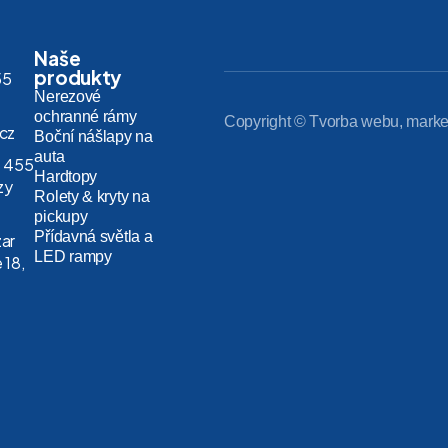
Naše
produkty
55
Nerezové
ochranné rámy
Copyright © Tvorba webu, marke
.cz
Boční nášlapy na
auta
 455
Hardtopy
zy
Rolety & kryty na
pickupy
Přídavná světla a
zar
LED rampy
 18,