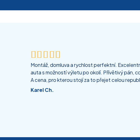





Montáž, domluva a rychlost perfektní. Excelentní
auta s možností výletu po okolí. Přívětivý pán, co
A cena, pro kterou stojí za to přejet celou republ
Karel Ch.