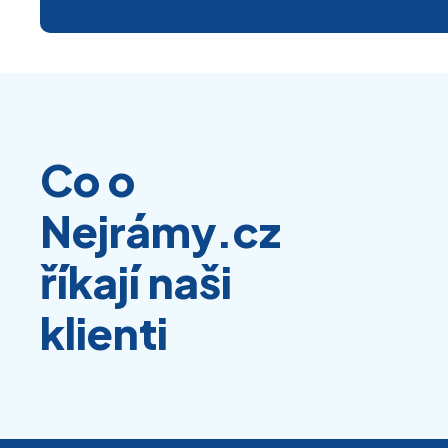
Co o
Nejrámy.cz
říkají naši
klienti