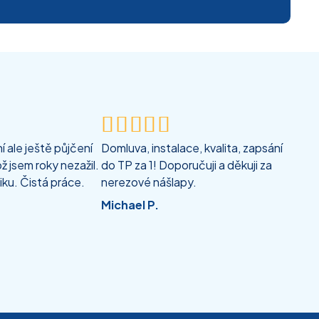





 ale ještě půjčení
Domluva, instalace, kvalita, zapsání
ž jsem roky nezažil.
do TP za 1! Doporučuji a děkuji za
iku. Čistá práce.
nerezové nášlapy.
Michael P.