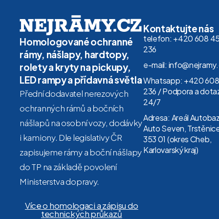
Kontaktujte nás
telefon: +420 608 4
Homologované ochranné
236
rámy, nášlapy, hardtopy,
e-mail: info@nejramy
rolety a kryty na pickupy,
LED rampy a přídavná světla
Whatsapp: +420 608
236 / Podpora a dota
Přední dodavatel nerezových
24/7
ochranných rámů a bočních
Adresa: Areál Autoba
nášlapů na osobní vozy, dodávky
Auto Seven, Trstěnice
i kamiony. Dle legislativy ČR
353 01 (okres Cheb,
Karlovarský kraj)
zapisujeme rámy a boční nášlapy
do TP na základě povolení
Ministerstva dopravy.
Více o homologaci a zápisu do
technických průkazů