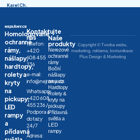
Karel Ch.
Kontaktujte
Homologované
nás
Naše
ochranné
produkty
telefon:
Copyright © Tvorba webu,
rámy,
Nerezové
+420
marketing, reklama, komunikace:
ochranné
608 455
Plus Design & Marketing
nášlapy,
rámy
236
hardtopy,
Boční
rolety a
e-mail:
nášlapy
info@nejramy.cz
na auta
kryty
Hardtopy
na
Whatsapp:
Rolety &
+420 608
pickupy,
kryty na
455 236 /
LED
pickupy
Podpora a
Přídavná
rampy
dotazy
světla a
a
LED
24/7
přídavná
rampy
Adresa:
světla