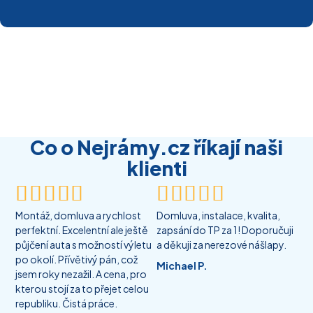
Co o Nejrámy.cz říkají naši
klienti










Montáž, domluva a rychlost
Domluva, instalace, kvalita,
perfektní. Excelentní ale ještě
zapsání do TP za 1! Doporučuji
půjčení auta s možností výletu
a děkuji za nerezové nášlapy.
po okolí. Přívětivý pán, což
Michael P.
jsem roky nezažil. A cena, pro
kterou stojí za to přejet celou
republiku. Čistá práce.