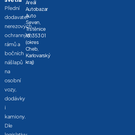
Areál
Přední
Autobazar
Auto
dodavatel
Seven,
nerezových
Trstěnice
ochranných
18, 353 01
(okres
rámů a
Cheb,
bočních
Karlovarský
nášlapů
kraj)
na
osobní
vozy,
dodávky
i
kamiony.
Dle
legislativy