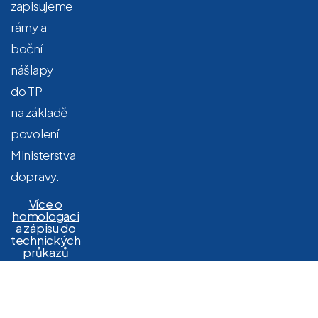
zapisujeme
rámy a
boční
nášlapy
do TP
na základě
povolení
Ministerstva
dopravy.
Více o
homologaci
a zápisu do
technických
průkazů