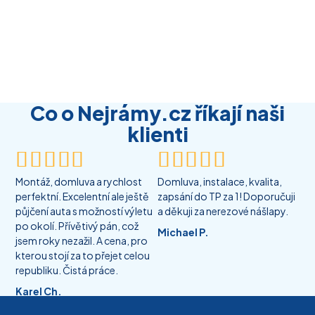
Co o Nejrámy.cz říkají naši
klienti










Montáž, domluva a rychlost
Domluva, instalace, kvalita,
perfektní. Excelentní ale ještě
zapsání do TP za 1! Doporučuji
půjčení auta s možností výletu
a děkuji za nerezové nášlapy.
po okolí. Přívětivý pán, což
Michael P.
jsem roky nezažil. A cena, pro
kterou stojí za to přejet celou
republiku. Čistá práce.
Karel Ch.