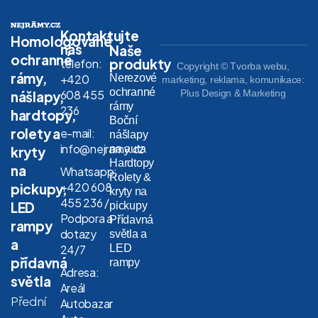
Kontaktujte
Homologované
nás
Naše
ochranné
produkty
telefon:
Copyright © Tvorba webu,
rámy,
Nerezové
+420
marketing, reklama, komunikace:
ochranné
608 455
Plus Design & Marketing
nášlapy,
rámy
236
hardtopy,
Boční
rolety a
e-mail:
nášlapy
info@nejramy.cz
na auta
kryty
Hardtopy
na
Whatsapp:
Rolety &
+420 608
pickupy,
kryty na
455 236 /
LED
pickupy
Podpora a
Přídavná
rampy
dotazy
světla a
a
LED
24/7
přídavná
rampy
Adresa:
světla
Areál
Přední
Autobazar