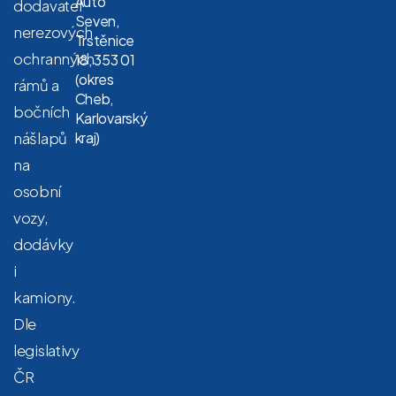
Auto
dodavatel
Seven,
nerezových
Trstěnice
ochranných
18, 353 01
(okres
rámů a
Cheb,
bočních
Karlovarský
nášlapů
kraj)
na
osobní
vozy,
dodávky
i
kamiony.
Dle
legislativy
ČR