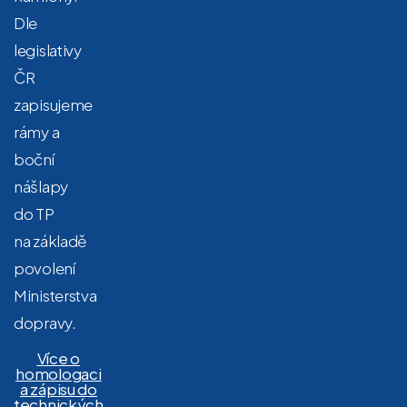
Dle
legislativy
ČR
zapisujeme
rámy a
boční
nášlapy
do TP
na základě
povolení
Ministerstva
dopravy.
Více o
homologaci
a zápisu do
technických