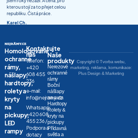
jsem roky nezažil. A cena, pro
kterou stojí za to přejet celou
republiku. Čistá práce.
Karel Ch.
Kontaktujte
Homologované
nás
Naše
ochranné
produkty
telefon:
Copyright © Tvorba webu,
rámy,
Nerezové
+420
marketing, reklama, komunikace:
ochranné
608 455
Plus Design & Marketing
nášlapy,
rámy
236
hardtopy,
Boční
rolety a
e-mail:
nášlapy
info@nejramy.cz
na auta
kryty
Hardtopy
na
Whatsapp:
Rolety &
+420 608
pickupy,
kryty na
455 236 /
LED
pickupy
Podpora a
Přídavná
rampy
dotazy
světla a