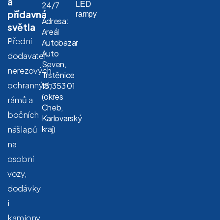
a
LED
24/7
přídavná
rampy
Adresa:
světla
Areál
Přední
Autobazar
Auto
dodavatel
Seven,
nerezových
Trstěnice
ochranných
18, 353 01
(okres
rámů a
Cheb,
bočních
Karlovarský
nášlapů
kraj)
na
osobní
vozy,
dodávky
i
kamiony.