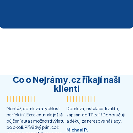
Co o Nejrámy.cz říkají naši
klienti










Montáž, domluva a rychlost
Domluva, instalace, kvalita,
perfektní. Excelentní ale ještě
zapsání do TP za 1! Doporučuji
půjčení auta s možností výletu
a děkuji za nerezové nášlapy.
po okolí. Přívětivý pán, což
Michael P.