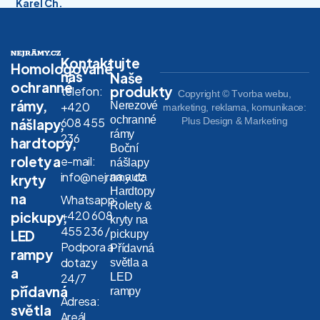
Karel Ch.
Kontaktujte
Homologované
nás
Naše
ochranné
produkty
telefon:
Copyright © Tvorba webu,
rámy,
Nerezové
+420
marketing, reklama, komunikace:
ochranné
608 455
Plus Design & Marketing
nášlapy,
rámy
236
hardtopy,
Boční
rolety a
e-mail:
nášlapy
info@nejramy.cz
na auta
kryty
Hardtopy
na
Whatsapp:
Rolety &
+420 608
pickupy,
kryty na
455 236 /
LED
pickupy
Podpora a
Přídavná
rampy
dotazy
světla a
a
LED
24/7
přídavná
rampy
Adresa:
světla
Areál