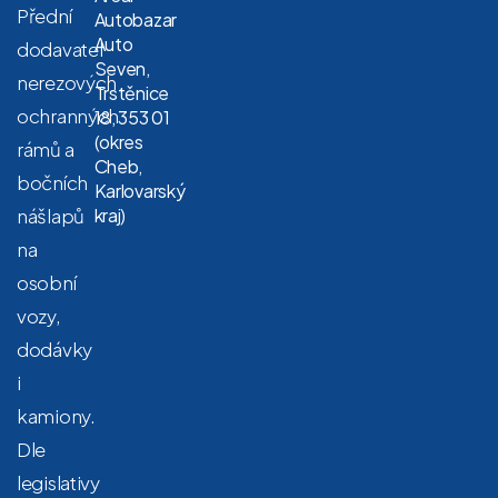
Přední
Autobazar
Auto
dodavatel
Seven,
nerezových
Trstěnice
ochranných
18, 353 01
(okres
rámů a
Cheb,
bočních
Karlovarský
nášlapů
kraj)
na
osobní
vozy,
dodávky
i
kamiony.
Dle
legislativy