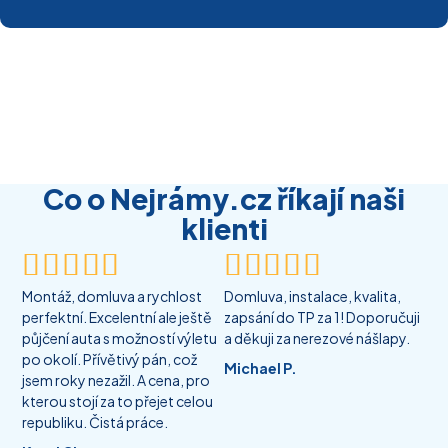
Co o Nejrámy.cz říkají naši
klienti










Montáž, domluva a rychlost
Domluva, instalace, kvalita,
perfektní. Excelentní ale ještě
zapsání do TP za 1! Doporučuji
půjčení auta s možností výletu
a děkuji za nerezové nášlapy.
po okolí. Přívětivý pán, což
Michael P.
jsem roky nezažil. A cena, pro
kterou stojí za to přejet celou
republiku. Čistá práce.