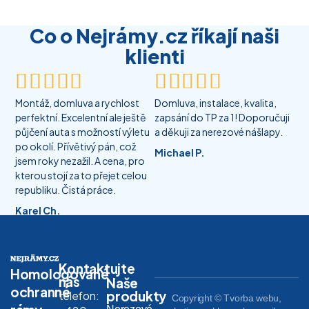
Co o Nejrámy.cz říkají naši
klienti










Montáž, domluva a rychlost
Domluva, instalace, kvalita,
perfektní. Excelentní ale ještě
zapsání do TP za 1! Doporučuji
půjčení auta s možností výletu
a děkuji za nerezové nášlapy.
po okolí. Přívětivý pán, což
Michael P.
jsem roky nezažil. A cena, pro
kterou stojí za to přejet celou
republiku. Čistá práce.
Karel Ch.
Kontaktujte
Homologované
nás
Naše
ochranné
produkty
telefon:
Copyright © Tvorba webu,