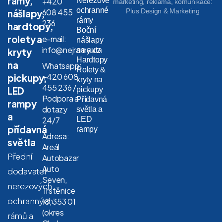
rámy,
Nerezové
+420
marketing, reklama, komunikace:
ochranné
608 455
Plus Design & Marketing
nášlapy,
rámy
236
hardtopy,
Boční
rolety a
e-mail:
nášlapy
info@nejramy.cz
na auta
kryty
Hardtopy
na
Whatsapp:
Rolety &
+420 608
pickupy,
kryty na
455 236 /
LED
pickupy
Podpora a
Přídavná
rampy
dotazy
světla a
a
LED
24/7
přídavná
rampy
Adresa:
světla
Areál
Přední
Autobazar
Auto
dodavatel
Seven,
nerezových
Trstěnice
ochranných
18, 353 01
(okres
rámů a