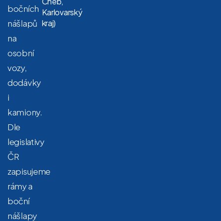
Cheb,
bočních
Karlovarský
nášlapů
kraj)
na
osobní
vozy,
dodávky
i
kamiony.
Dle
legislativy
ČR
zapisujeme
rámy a
boční
nášlapy