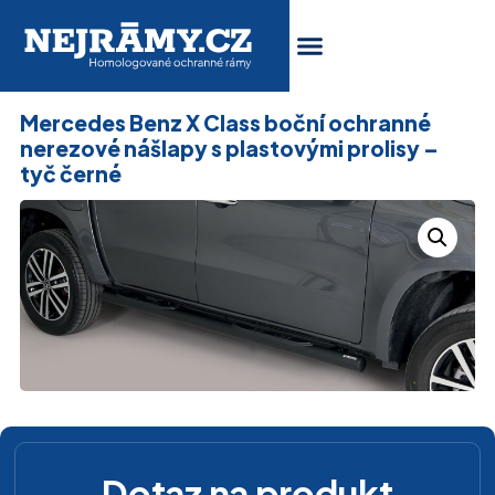
Mercedes Benz X Class boční ochranné
nerezové nášlapy s plastovými prolisy –
tyč černé
Dotaz na produkt