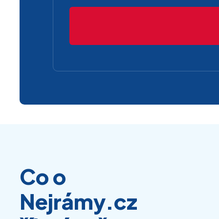
Co o
Nejrámy.cz