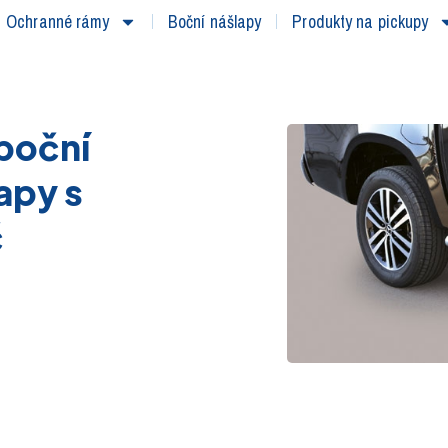
Ochranné rámy
Boční nášlapy
Produkty na pickupy
boční
apy s
č