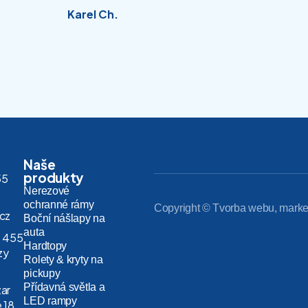
Karel Ch.
Naše
produkty
55
Nerezové
ochranné rámy
Copyright © Tvorba webu, marke
.cz
Boční nášlapy na
auta
 455
Hardtopy
zy
Rolety & kryty na
pickupy
Přídavná světla a
zar
LED rampy
 18,