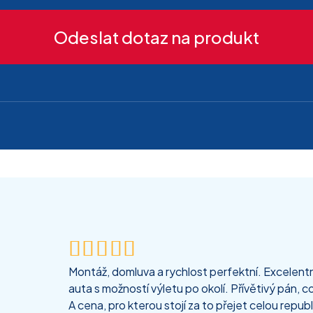
Odeslat dotaz na produkt





Montáž, domluva a rychlost perfektní. Excelentní
auta s možností výletu po okolí. Přívětivý pán, co
A cena, pro kterou stojí za to přejet celou republ