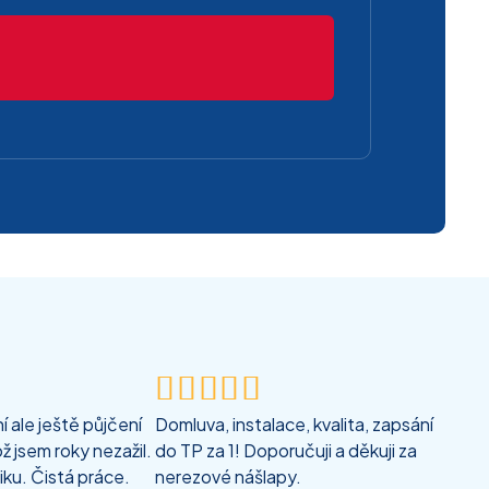





 ale ještě půjčení
Domluva, instalace, kvalita, zapsání
ž jsem roky nezažil.
do TP za 1! Doporučuji a děkuji za
iku. Čistá práce.
nerezové nášlapy.