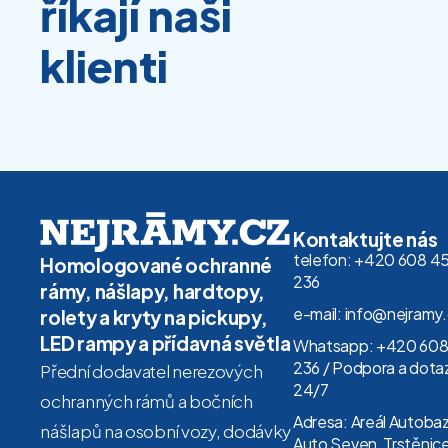
říkají naši
klienti
Kontaktujte nás
telefon: +420 608 4
Homologované ochranné
236
rámy, nášlapy, hardtopy,
e-mail: info@nejramy
rolety a kryty na pickupy,
LED rampy a přídavná světla
Whatsapp: +420 608
236 / Podpora a dota
Přední dodavatel nerezových
24/7
ochranných rámů a bočních
Adresa: Areál Autoba
nášlapů na osobní vozy, dodávky
Auto Seven, Trstěnice