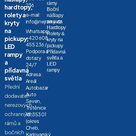
rámy
236
hardtopy,
Boční
rolety a
e-mail:
nášlapy
info@nejramy.cz
na auta
kryty
Hardtopy
na
Whatsapp:
Rolety &
+420 608
pickupy,
kryty na
455 236 /
LED
pickupy
Podpora a
Přídavná
rampy
dotazy
světla a
a
LED
24/7
přídavná
rampy
Adresa:
světla
Areál
Přední
Autobazar
Auto
dodavatel
Seven,
nerezových
Trstěnice
ochranných
18, 353 01
(okres
rámů a
Cheb,
bočních
Karlovarský