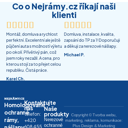
Co o Nejrámy.cz říkají naši
klienti










Montáž, domluva a rychlost
Domluva, instalace, kvalita,
perfektní. Excelentní ale ještě
zapsání do TP za 1! Doporučuji
půjčení auta s možností výletu
a děkuji za nerezové nášlapy.
po okolí. Přívětivý pán, což
Michael P.
jsem roky nezažil. A cena, pro
kterou stojí za to přejet celou
republiku. Čistá práce.
Karel Ch.
Kontaktujte
Homologované
nás
Naše
ochranné
produkty
telefon:
Copyright © Tvorba webu,
rámy,
Nerezové
+420
marketing, reklama, komunikace:
ochranné
608 455
Plus Design & Marketing
nášlapy,