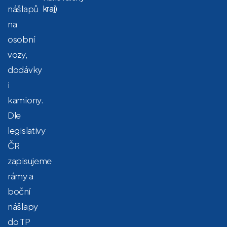
nášlapů
kraj)
na
osobní
vozy,
dodávky
i
kamiony.
Dle
legislativy
ČR
zapisujeme
rámy a
boční
nášlapy
do TP