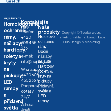
Karel Ch.
Kontaktujte
Homologované
nás
Naše
ochranné
produkty
telefon:
Copyright © Tvorba webu,
rámy,
Nerezové
+420
marketing, reklama, komunikace:
ochranné
608 455
Plus Design & Marketing
nášlapy,
rámy
236
hardtopy,
Boční
rolety a
e-mail:
nášlapy
info@nejramy.cz
na auta
kryty
Hardtopy
na
Whatsapp:
Rolety &
+420 608
pickupy,
kryty na
455 236 /
LED
pickupy
Podpora a
Přídavná
rampy
dotazy
světla a
a
LED
24/7
přídavná
rampy
Adresa:
světla
Areál