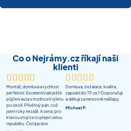
Co o Nejrámy.cz říkají naši
klienti










Montáž, domluva a rychlost
Domluva, instalace, kvalita,
perfektní. Excelentní ale ještě
zapsání do TP za 1! Doporučuji
půjčení auta s možností výletu
a děkuji za nerezové nášlapy.
po okolí. Přívětivý pán, což
Michael P.
jsem roky nezažil. A cena, pro
kterou stojí za to přejet celou
republiku. Čistá práce.