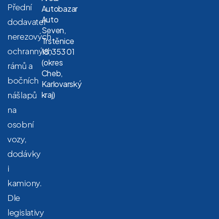
Přední
Autobazar
Auto
dodavatel
Seven,
nerezových
Trstěnice
ochranných
18, 353 01
(okres
rámů a
Cheb,
bočních
Karlovarský
nášlapů
kraj)
na
osobní
vozy,
dodávky
i
kamiony.
Dle
legislativy