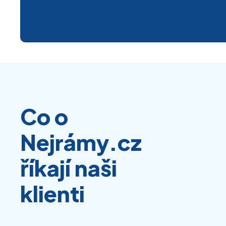
Co o
Nejrámy.cz
říkají naši
klienti