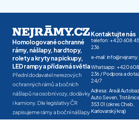
Kontaktujte nás
telefon: +420 608 4
Homologované ochranné
236
rámy, nášlapy, hardtopy,
e-mail: info@nejramy
rolety a kryty na pickupy,
LED rampy a přídavná světla
Whatsapp: +420 608
236 / Podpora a dota
Přední dodavatel nerezových
24/7
ochranných rámů a bočních
Adresa: Areál Autoba
nášlapů na osobní vozy, dodávky
Auto Seven, Trstěnice
i kamiony. Dle legislativy ČR
353 01 (okres Cheb,
Karlovarský kraj)
zapisujeme rámy a boční nášlapy
do TP na základě povolení
Ministerstva dopravy.