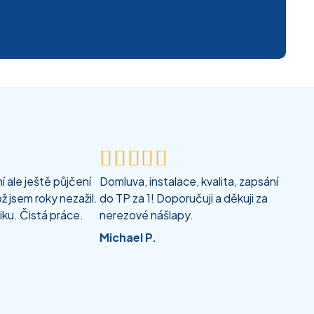





 ale ještě půjčení
Domluva, instalace, kvalita, zapsání
ž jsem roky nezažil.
do TP za 1! Doporučuji a děkuji za
iku. Čistá práce.
nerezové nášlapy.
Michael P.