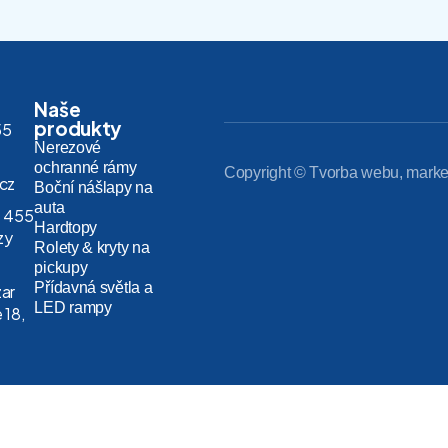
Naše
produkty
55
Nerezové
ochranné rámy
Copyright © Tvorba webu, marke
.cz
Boční nášlapy na
auta
 455
Hardtopy
zy
Rolety & kryty na
pickupy
Přídavná světla a
zar
LED rampy
 18,