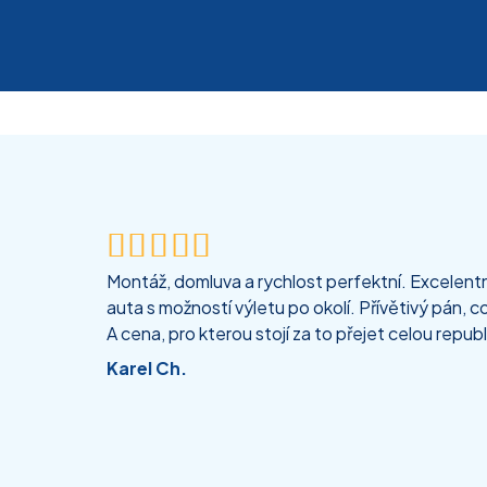





Montáž, domluva a rychlost perfektní. Excelentní
auta s možností výletu po okolí. Přívětivý pán, co
A cena, pro kterou stojí za to přejet celou republ
Karel Ch.