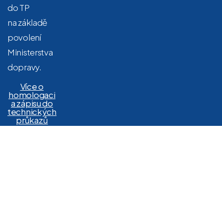
do TP
na základě
povolení
Ministerstva
dopravy.
Více o
homologaci
a zápisu do
technických
průkazů