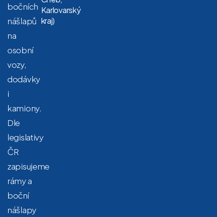
bočních
Karlovarský
nášlapů
kraj)
na
osobní
vozy,
dodávky
i
kamiony.
Dle
legislativy
ČR
zapisujeme
rámy a
boční
nášlapy