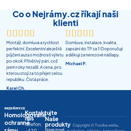
Co o Nejrámy.cz říkají naši
klienti










Montáž, domluva a rychlost
Domluva, instalace, kvalita,
perfektní. Excelentní ale ještě
zapsání do TP za 1! Doporučuji
půjčení auta s možností výletu
a děkuji za nerezové nášlapy.
po okolí. Přívětivý pán, což
Michael P.
jsem roky nezažil. A cena, pro
kterou stojí za to přejet celou
republiku. Čistá práce.
Karel Ch.
Kontaktujte
Homologované
nás
Naše
ochranné
produkty
telefon:
Copyright © Tvorba webu,
rámy,
Nerezové
+420
marketing, reklama, komunikace: