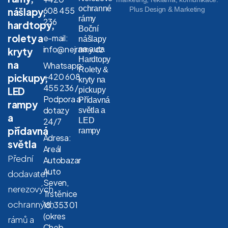
ochranné
608 455
Plus Design & Marketing
nášlapy,
rámy
236
hardtopy,
Boční
rolety a
e-mail:
nášlapy
info@nejramy.cz
na auta
kryty
Hardtopy
na
Whatsapp:
Rolety &
+420 608
pickupy,
kryty na
455 236 /
LED
pickupy
Podpora a
Přídavná
rampy
dotazy
světla a
a
LED
24/7
přídavná
rampy
Adresa:
světla
Areál
Přední
Autobazar
Auto
dodavatel
Seven,
nerezových
Trstěnice
ochranných
18, 353 01
(okres
rámů a
Cheb,