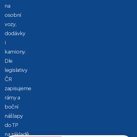
na
osobní
vozy,
dodávky
i
kamiony.
Dle
legislativy
ČR
zapisujeme
rámy a
boční
nášlapy
do TP
na základě