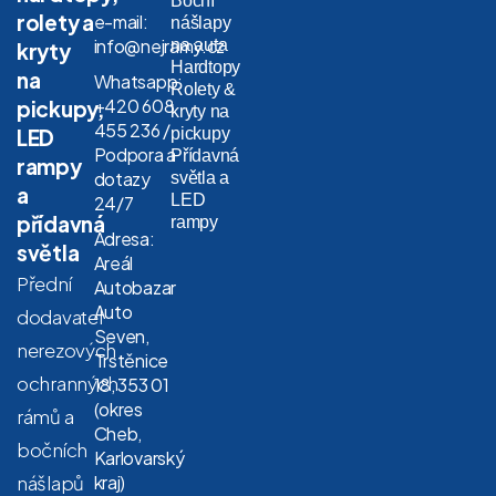
Boční
rolety a
e-mail:
nášlapy
info@nejramy.cz
na auta
kryty
Hardtopy
na
Whatsapp:
Rolety &
+420 608
pickupy,
kryty na
455 236 /
LED
pickupy
Podpora a
Přídavná
rampy
dotazy
světla a
a
LED
24/7
přídavná
rampy
Adresa:
světla
Areál
Přední
Autobazar
Auto
dodavatel
Seven,
nerezových
Trstěnice
ochranných
18, 353 01
(okres
rámů a
Cheb,
bočních
Karlovarský
nášlapů
kraj)