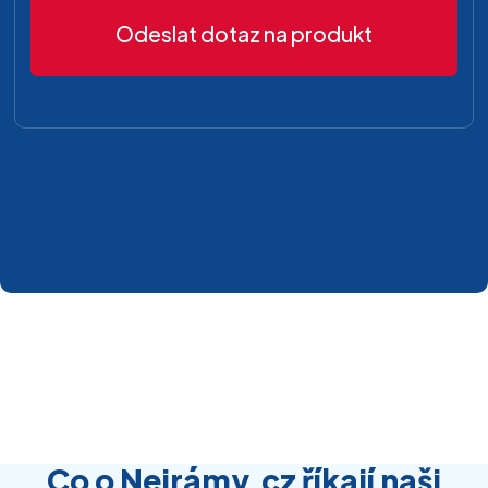
Odeslat dotaz na produkt
Co o Nejrámy.cz říkají naši