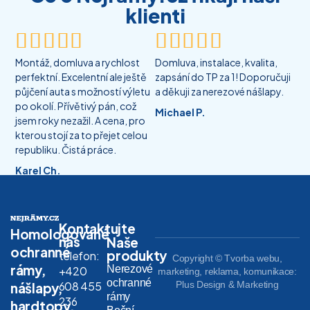
klienti










Montáž, domluva a rychlost
Domluva, instalace, kvalita,
perfektní. Excelentní ale ještě
zapsání do TP za 1! Doporučuji
půjčení auta s možností výletu
a děkuji za nerezové nášlapy.
po okolí. Přívětivý pán, což
Michael P.
jsem roky nezažil. A cena, pro
kterou stojí za to přejet celou
republiku. Čistá práce.
Karel Ch.
Kontaktujte
Homologované
nás
Naše
ochranné
produkty
telefon:
Copyright © Tvorba webu,
rámy,
Nerezové
+420
marketing, reklama, komunikace:
ochranné
608 455
Plus Design & Marketing
nášlapy,
rámy
236
hardtopy,