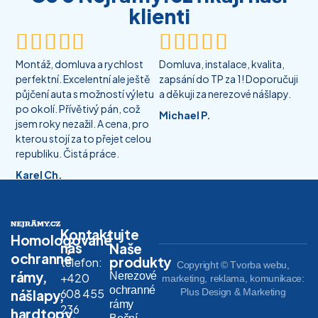
klienti










Montáž, domluva a rychlost
Domluva, instalace, kvalita,
perfektní. Excelentní ale ještě
zapsání do TP za 1! Doporučuji
půjčení auta s možností výletu
a děkuji za nerezové nášlapy.
po okolí. Přívětivý pán, což
Michael P.
jsem roky nezažil. A cena, pro
kterou stojí za to přejet celou
republiku. Čistá práce.
Karel Ch.
Kontaktujte
Homologované
nás
Naše
ochranné
produkty
telefon:
Copyright © Tvorba webu,
rámy,
Nerezové
+420
marketing, reklama, komunikace:
ochranné
608 455
Plus Design & Marketing
nášlapy,
rámy
236
hardtopy,