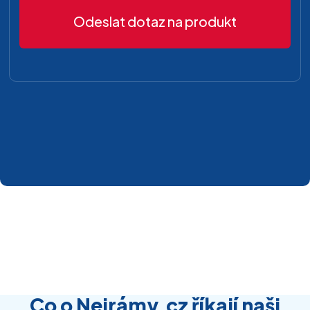
Odeslat dotaz na produkt
Co o Nejrámy.cz říkají naši