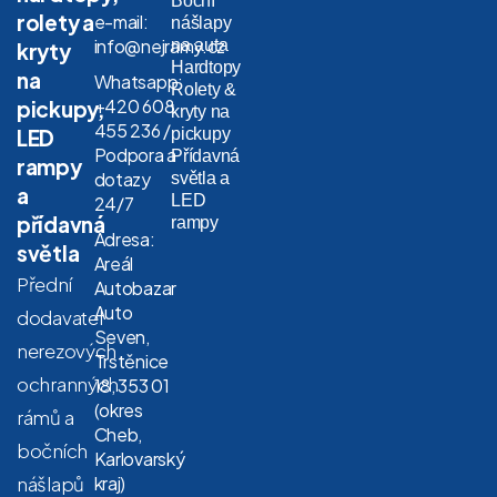
Boční
rolety a
e-mail:
nášlapy
info@nejramy.cz
na auta
kryty
Hardtopy
na
Whatsapp:
Rolety &
+420 608
pickupy,
kryty na
455 236 /
LED
pickupy
Podpora a
Přídavná
rampy
dotazy
světla a
a
LED
24/7
přídavná
rampy
Adresa:
světla
Areál
Přední
Autobazar
Auto
dodavatel
Seven,
nerezových
Trstěnice
ochranných
18, 353 01
(okres
rámů a
Cheb,
bočních
Karlovarský
nášlapů
kraj)