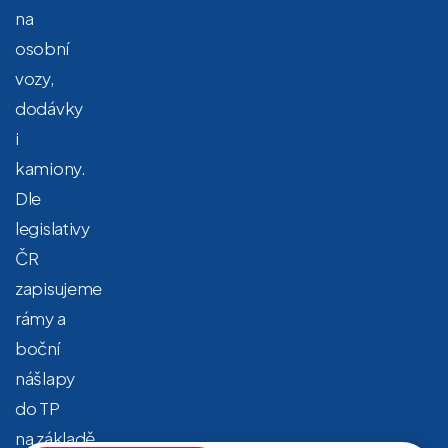
na
osobní
vozy,
dodávky
i
kamiony.
Dle
legislativy
ČR
zapisujeme
rámy a
boční
nášlapy
do TP
na základě