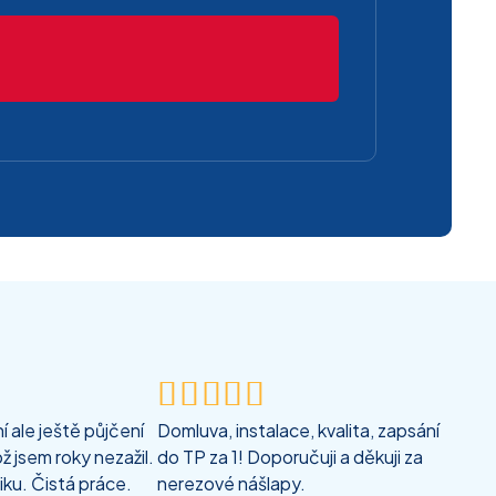





 ale ještě půjčení
Domluva, instalace, kvalita, zapsání
ž jsem roky nezažil.
do TP za 1! Doporučuji a děkuji za
iku. Čistá práce.
nerezové nášlapy.