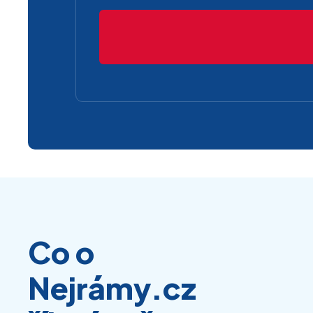
Co o
Nejrámy.cz