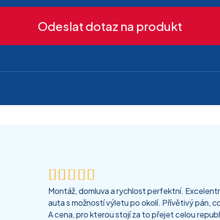
Odeslat dotaz na produkt





Montáž, domluva a rychlost perfektní. Excelentní
auta s možností výletu po okolí. Přívětivý pán, co
A cena, pro kterou stojí za to přejet celou republ