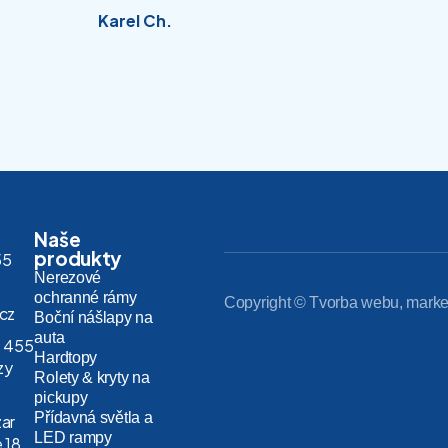
Karel Ch.
Naše
produkty
55
Nerezové
ochranné rámy
Copyright © Tvorba webu, marke
.cz
Boční nášlapy na
auta
 455
Hardtopy
zy
Rolety & kryty na
pickupy
Přídavná světla a
zar
LED rampy
 18,