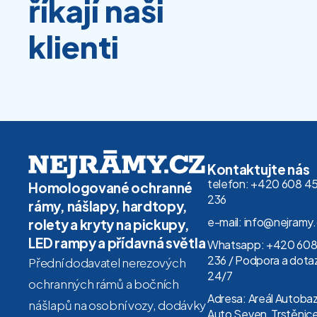
říkají naši
klienti
Kontaktujte nás
telefon: +420 608 4
Homologované ochranné
236
rámy, nášlapy, hardtopy,
e-mail: info@nejramy
rolety a kryty na pickupy,
LED rampy a přídavná světla
Whatsapp: +420 608
236 / Podpora a dota
Přední dodavatel nerezových
24/7
ochranných rámů a bočních
Adresa: Areál Autoba
nášlapů na osobní vozy, dodávky
Auto Seven, Trstěnice