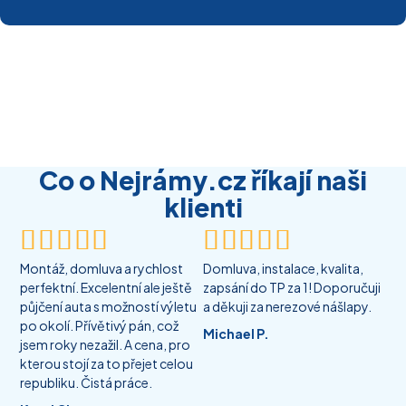
Co o Nejrámy.cz říkají naši
klienti










Montáž, domluva a rychlost
Domluva, instalace, kvalita,
perfektní. Excelentní ale ještě
zapsání do TP za 1! Doporučuji
půjčení auta s možností výletu
a děkuji za nerezové nášlapy.
po okolí. Přívětivý pán, což
Michael P.
jsem roky nezažil. A cena, pro
kterou stojí za to přejet celou
republiku. Čistá práce.