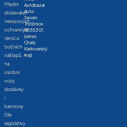
Přední
Autobazar
Auto
dodavatel
Seven,
nerezových
Trstěnice
ochranných
18, 353 01
(okres
rámů a
Cheb,
bočních
Karlovarský
nášlapů
kraj)
na
osobní
vozy,
dodávky
i
kamiony.
Dle
legislativy