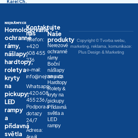
Karel Ch.
Kontaktujte
Homologované
nás
Naše
ochranné
produkty
telefon:
Copyright © Tvorba webu,
rámy,
Nerezové
+420
marketing, reklama, komunikace:
ochranné
608 455
Plus Design & Marketing
nášlapy,
rámy
236
hardtopy,
Boční
rolety a
e-mail:
nášlapy
info@nejramy.cz
na auta
kryty
Hardtopy
na
Whatsapp:
Rolety &
+420 608
pickupy,
kryty na
455 236 /
LED
pickupy
Podpora a
Přídavná
rampy
dotazy
světla a
a
LED
24/7
přídavná
rampy
Adresa:
světla
Areál