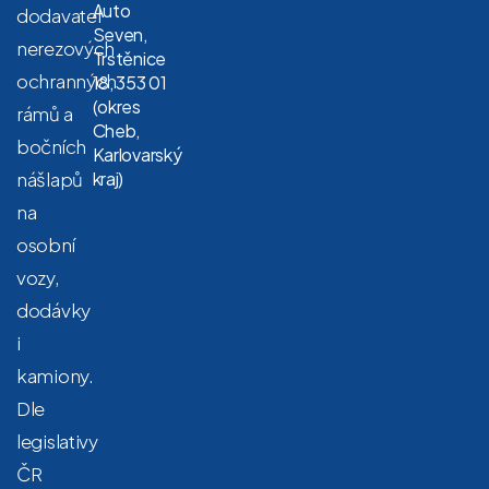
Auto
dodavatel
Seven,
nerezových
Trstěnice
ochranných
18, 353 01
(okres
rámů a
Cheb,
bočních
Karlovarský
nášlapů
kraj)
na
osobní
vozy,
dodávky
i
kamiony.
Dle
legislativy
ČR