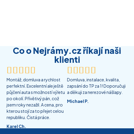
Co o Nejrámy.cz říkají naši
klienti










Montáž, domluva a rychlost
Domluva, instalace, kvalita,
perfektní. Excelentní ale ještě
zapsání do TP za 1! Doporučuji
půjčení auta s možností výletu
a děkuji za nerezové nášlapy.
po okolí. Přívětivý pán, což
Michael P.
jsem roky nezažil. A cena, pro
kterou stojí za to přejet celou
republiku. Čistá práce.
Karel Ch.