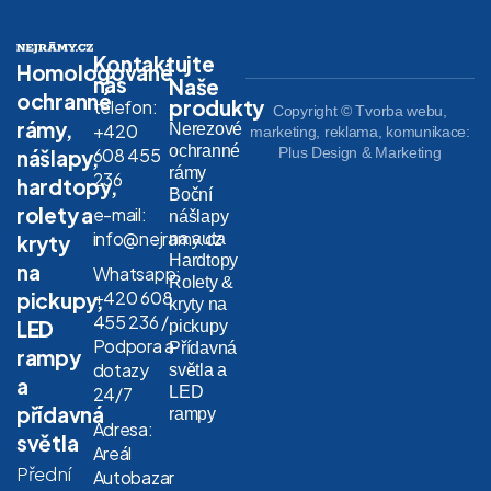
Kontaktujte
Homologované
nás
Naše
ochranné
produkty
telefon:
Copyright © Tvorba webu,
rámy,
Nerezové
+420
marketing, reklama, komunikace:
ochranné
608 455
Plus Design & Marketing
nášlapy,
rámy
236
hardtopy,
Boční
rolety a
e-mail:
nášlapy
info@nejramy.cz
na auta
kryty
Hardtopy
na
Whatsapp:
Rolety &
+420 608
pickupy,
kryty na
455 236 /
LED
pickupy
Podpora a
Přídavná
rampy
dotazy
světla a
a
LED
24/7
přídavná
rampy
Adresa:
světla
Areál
Přední
Autobazar