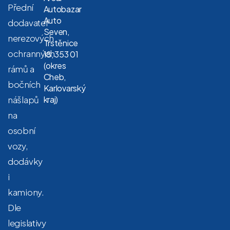
Přední
Autobazar
Auto
dodavatel
Seven,
nerezových
Trstěnice
ochranných
18, 353 01
(okres
rámů a
Cheb,
bočních
Karlovarský
nášlapů
kraj)
na
osobní
vozy,
dodávky
i
kamiony.
Dle
legislativy