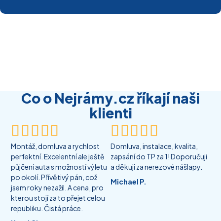
Co o Nejrámy.cz říkají naši
klienti










Montáž, domluva a rychlost
Domluva, instalace, kvalita,
perfektní. Excelentní ale ještě
zapsání do TP za 1! Doporučuji
půjčení auta s možností výletu
a děkuji za nerezové nášlapy.
po okolí. Přívětivý pán, což
Michael P.
jsem roky nezažil. A cena, pro
kterou stojí za to přejet celou
republiku. Čistá práce.