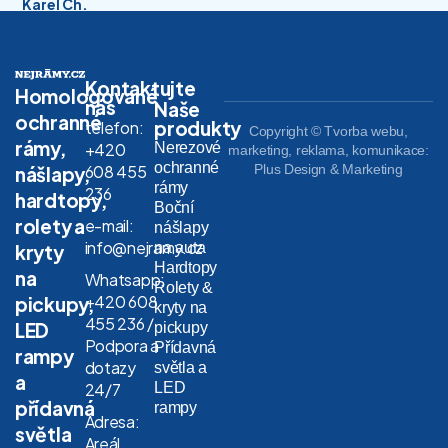
Karel Ch.
Kontaktujte
Homologované
nás
Naše
ochranné
produkty
telefon:
Copyright © Tvorba webu,
rámy,
Nerezové
+420
marketing, reklama, komunikace:
ochranné
608 455
Plus Design & Marketing
nášlapy,
rámy
236
hardtopy,
Boční
rolety a
e-mail:
nášlapy
info@nejramy.cz
na auta
kryty
Hardtopy
na
Whatsapp:
Rolety &
+420 608
pickupy,
kryty na
455 236 /
LED
pickupy
Podpora a
Přídavná
rampy
dotazy
světla a
a
LED
24/7
přídavná
rampy
Adresa:
světla
Areál