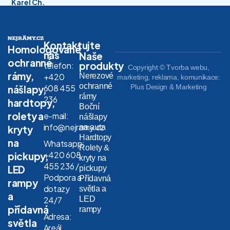
Karel Ch.
Kontaktujte
Homologované
nás
Naše
ochranné
produkty
telefon:
Copyright © Tvorba webu,
rámy,
Nerezové
+420
marketing, reklama, komunikace:
ochranné
608 455
Plus Design & Marketing
nášlapy,
rámy
236
hardtopy,
Boční
rolety a
e-mail:
nášlapy
info@nejramy.cz
na auta
kryty
Hardtopy
na
Whatsapp:
Rolety &
+420 608
pickupy,
kryty na
455 236 /
LED
pickupy
Podpora a
Přídavná
rampy
dotazy
světla a
a
LED
24/7
přídavná
rampy
Adresa:
světla
Areál