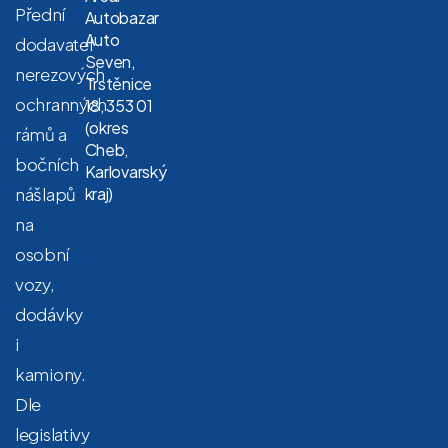
Přední
Autobazar
Auto
dodavatel
Seven,
nerezových
Trstěnice
ochranných
18, 353 01
(okres
rámů a
Cheb,
bočních
Karlovarský
nášlapů
kraj)
na
osobní
vozy,
dodávky
i
kamiony.
Dle
legislativy