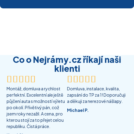
Co o Nejrámy.cz říkají naši
klienti










Montáž, domluva a rychlost
Domluva, instalace, kvalita,
perfektní. Excelentní ale ještě
zapsání do TP za 1! Doporučuji
půjčení auta s možností výletu
a děkuji za nerezové nášlapy.
po okolí. Přívětivý pán, což
Michael P.
jsem roky nezažil. A cena, pro
kterou stojí za to přejet celou
republiku. Čistá práce.