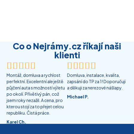
Co o Nejrámy.cz říkají naši
klienti










Montáž, domluva a rychlost
Domluva, instalace, kvalita,
perfektní. Excelentní ale ještě
zapsání do TP za 1! Doporučuji
půjčení auta s možností výletu
a děkuji za nerezové nášlapy.
po okolí. Přívětivý pán, což
Michael P.
jsem roky nezažil. A cena, pro
kterou stojí za to přejet celou
republiku. Čistá práce.
Karel Ch.