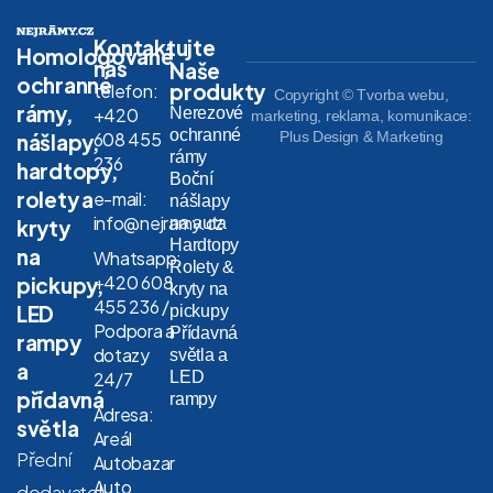
Kontaktujte
Homologované
nás
Naše
ochranné
produkty
telefon:
Copyright © Tvorba webu,
rámy,
Nerezové
+420
marketing, reklama, komunikace:
ochranné
608 455
Plus Design & Marketing
nášlapy,
rámy
236
hardtopy,
Boční
rolety a
e-mail:
nášlapy
info@nejramy.cz
na auta
kryty
Hardtopy
na
Whatsapp:
Rolety &
+420 608
pickupy,
kryty na
455 236 /
LED
pickupy
Podpora a
Přídavná
rampy
dotazy
světla a
a
LED
24/7
přídavná
rampy
Adresa:
světla
Areál
Přední
Autobazar
Auto
dodavatel