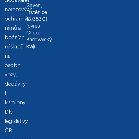
Seven,
nerezových
Trstěnice
ochranných
18, 353 01
(okres
rámů a
Cheb,
bočních
Karlovarský
nášlapů
kraj)
na
osobní
vozy,
dodávky
i
kamiony.
Dle
legislativy
ČR