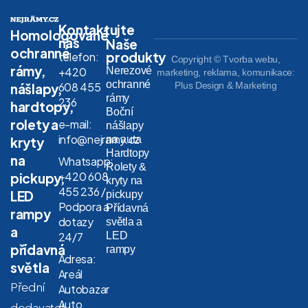
Kontaktujte
Homologované
nás
Naše
ochranné
produkty
telefon:
Copyright © Tvorba webu,
rámy,
Nerezové
+420
marketing, reklama, komunikace:
ochranné
608 455
Plus Design & Marketing
nášlapy,
rámy
236
hardtopy,
Boční
rolety a
e-mail:
nášlapy
info@nejramy.cz
na auta
kryty
Hardtopy
na
Whatsapp:
Rolety &
+420 608
pickupy,
kryty na
455 236 /
LED
pickupy
Podpora a
Přídavná
rampy
dotazy
světla a
a
LED
24/7
přídavná
rampy
Adresa:
světla
Areál
Přední
Autobazar
Auto
dodavatel