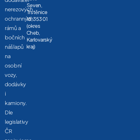
Seven,
nerezových
Trstěnice
ochranných
18, 353 01
(okres
rámů a
Cheb,
bočních
Karlovarský
nášlapů
kraj)
na
osobní
vozy,
dodávky
i
kamiony.
Dle
legislativy
ČR