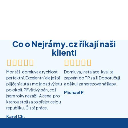
Co o Nejrámy.cz říkají naši
klienti










Montáž, domluva a rychlost
Domluva, instalace, kvalita,
perfektní. Excelentní ale ještě
zapsání do TP za 1! Doporučuji
půjčení auta s možností výletu
a děkuji za nerezové nášlapy.
po okolí. Přívětivý pán, což
Michael P.
jsem roky nezažil. A cena, pro
kterou stojí za to přejet celou
republiku. Čistá práce.
Karel Ch.