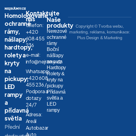
Kontaktujte
Homologované
nás
Naše
ochranné
produkty
telefon:
Copyright © Tvorba webu,
rámy,
Nerezové
+420
marketing, reklama, komunikace:
ochranné
608 455
Plus Design & Marketing
nášlapy,
rámy
236
hardtopy,
Boční
rolety a
e-mail:
nášlapy
info@nejramy.cz
na auta
kryty
Hardtopy
na
Whatsapp:
Rolety &
+420 608
pickupy,
kryty na
455 236 /
LED
pickupy
Podpora a
Přídavná
rampy
dotazy
světla a
a
LED
24/7
přídavná
rampy
Adresa:
světla
Areál
Přední
Autobazar
Auto
dodavatel