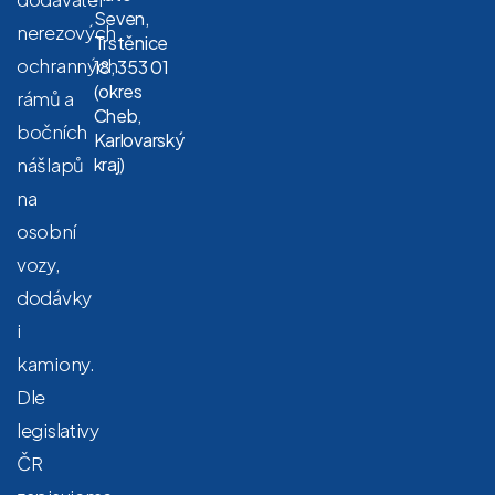
Seven,
nerezových
Trstěnice
ochranných
18, 353 01
(okres
rámů a
Cheb,
bočních
Karlovarský
nášlapů
kraj)
na
osobní
vozy,
dodávky
i
kamiony.
Dle
legislativy
ČR