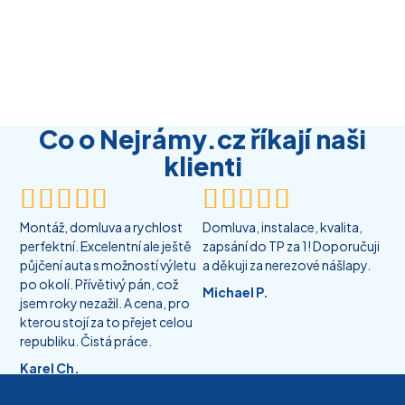
Co o Nejrámy.cz říkají naši
klienti










Montáž, domluva a rychlost
Domluva, instalace, kvalita,
perfektní. Excelentní ale ještě
zapsání do TP za 1! Doporučuji
půjčení auta s možností výletu
a děkuji za nerezové nášlapy.
po okolí. Přívětivý pán, což
Michael P.
jsem roky nezažil. A cena, pro
kterou stojí za to přejet celou
republiku. Čistá práce.
Karel Ch.