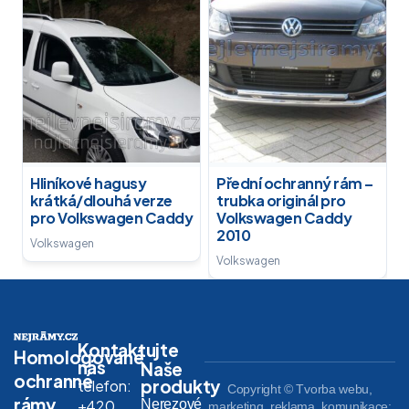
Hliníkové hagusy
Přední ochranný rám –
krátká/dlouhá verze
trubka originál pro
pro Volkswagen Caddy
Volkswagen Caddy
2010
Volkswagen
Volkswagen
Kontaktujte
Homologované
nás
Naše
ochranné
produkty
telefon:
Copyright © Tvorba webu,
rámy,
Nerezové
+420
marketing, reklama, komunikace: