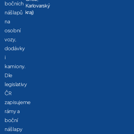
bočních
Karlovarský
nášlapů
kraj)
na
osobní
vozy,
dodávky
i
kamiony.
Dle
legislativy
ČR
zapisujeme
rámy a
boční
nášlapy