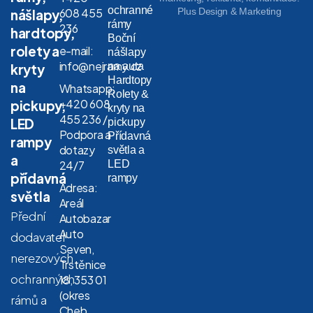
ochranné
608 455
Plus Design & Marketing
nášlapy,
rámy
236
hardtopy,
Boční
rolety a
e-mail:
nášlapy
info@nejramy.cz
na auta
kryty
Hardtopy
na
Whatsapp:
Rolety &
+420 608
pickupy,
kryty na
455 236 /
LED
pickupy
Podpora a
Přídavná
rampy
dotazy
světla a
a
LED
24/7
přídavná
rampy
Adresa:
světla
Areál
Přední
Autobazar
Auto
dodavatel
Seven,
nerezových
Trstěnice
ochranných
18, 353 01
(okres
rámů a
Cheb,